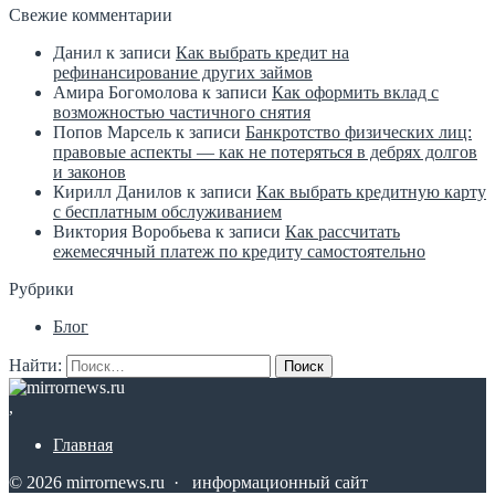
Свежие комментарии
Данил
к записи
Как выбрать кредит на
рефинансирование других займов
Амира Богомолова
к записи
Как оформить вклад с
возможностью частичного снятия
Попов Марсель
к записи
Банкротство физических лиц:
правовые аспекты — как не потеряться в дебрях долгов
и законов
Кирилл Данилов
к записи
Как выбрать кредитную карту
с бесплатным обслуживанием
Виктория Воробьева
к записи
Как рассчитать
ежемесячный платеж по кредиту самостоятельно
Рубрики
Блог
Найти:
,
Главная
©
2026
mirrornews.ru
·
информационный сайт