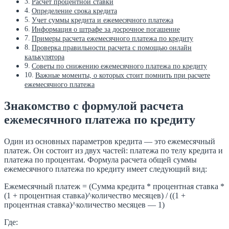
Расчет процентной ставки
Определение срока кредита
Учет суммы кредита и ежемесячного платежа
Информация о штрафе за досрочное погашение
Примеры расчета ежемесячного платежа по кредиту
Проверка правильности расчета с помощью онлайн
калькулятора
Советы по снижению ежемесячного платежа по кредиту
Важные моменты, о которых стоит помнить при расчете
ежемесячного платежа
Знакомство с формулой расчета
ежемесячного платежа по кредиту
Один из основных параметров кредита — это ежемесячный
платеж. Он состоит из двух частей: платежа по телу кредита и
платежа по процентам. Формула расчета общей суммы
ежемесячного платежа по кредиту имеет следующий вид:
Ежемесячный платеж = (Сумма кредита * процентная ставка *
(1 + процентная ставка)^количество месяцев) / ((1 +
процентная ставка)^количество месяцев — 1)
Где: