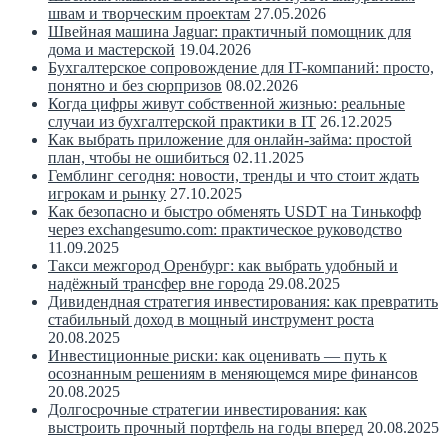
швам и творческим проектам
27.05.2026
Швейная машина Jaguar: практичный помощник для
дома и мастерской
19.04.2026
Бухгалтерское сопровождение для IT-компаний: просто,
понятно и без сюрпризов
08.02.2026
Когда цифры живут собственной жизнью: реальные
случаи из бухгалтерской практики в IT
26.12.2025
Как выбрать приложение для онлайн-займа: простой
план, чтобы не ошибиться
02.11.2025
Гемблинг сегодня: новости, тренды и что стоит ждать
игрокам и рынку
27.10.2025
Как безопасно и быстро обменять USDT на Тинькофф
через exchangesumo.com: практическое руководство
11.09.2025
Такси межгород Оренбург: как выбрать удобный и
надёжный трансфер вне города
29.08.2025
Дивидендная стратегия инвестирования: как превратить
стабильный доход в мощный инструмент роста
20.08.2025
Инвестиционные риски: как оценивать — путь к
осознанным решениям в меняющемся мире финансов
20.08.2025
Долгосрочные стратегии инвестирования: как
выстроить прочный портфель на годы вперед
20.08.2025