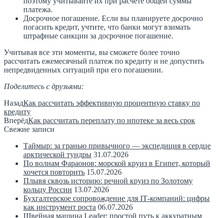
поэтому учитывайте их при расчете общей суммы
платежа.
Досрочное погашение. Если вы планируете досрочно
погасить кредит, учтите, что банки могут взимать
штрафные санкции за досрочное погашение.
Учитывая все эти моменты, вы сможете более точно
рассчитать ежемесячный платеж по кредиту и не допустить
непредвиденных ситуаций при его погашении.
Поделитесь с друзьями:
Назад
Как рассчитать эффективную процентную ставку по
кредиту
Вперёд
Как рассчитать переплату по ипотеке за весь срок
Свежие записи
Таймыр: за гранью привычного — экспедиция в сердце
арктической тундры
31.07.2026
По волнам Фараонов: морской круиз в Египет, который
хочется повторить
15.07.2026
Плывя сквозь историю: речной круиз по Золотому
кольцу России
13.07.2026
Бухгалтерское сопровождение для IT‑компаний: цифры
как инструмент роста
06.07.2026
Швейная машина Leader: простой путь к аккуратным