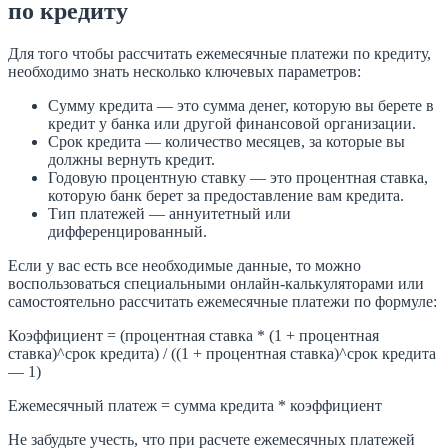
по кредиту
Для того чтобы рассчитать ежемесячные платежи по кредиту,
необходимо знать несколько ключевых параметров:
Сумму кредита — это сумма денег, которую вы берете в
кредит у банка или другой финансовой организации.
Срок кредита — количество месяцев, за которые вы
должны вернуть кредит.
Годовую процентную ставку — это процентная ставка,
которую банк берет за предоставление вам кредита.
Тип платежей — аннуитетный или
дифференцированный.
Если у вас есть все необходимые данные, то можно
воспользоваться специальными онлайн-калькуляторами или
самостоятельно рассчитать ежемесячные платежи по формуле:
Коэффициент = (процентная ставка * (1 + процентная
ставка)^срок кредита) / ((1 + процентная ставка)^срок кредита
— 1)
Ежемесячный платеж = сумма кредита * коэффициент
Не забудьте учесть, что при расчете ежемесячных платежей