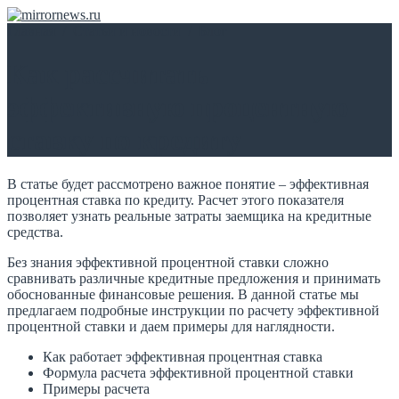
Главная
/
Статьи и новости
/
Блог
Как рассчитать
эффективную процентную
ставку по кредиту
В статье будет рассмотрено важное понятие – эффективная
процентная ставка по кредиту. Расчет этого показателя
позволяет узнать реальные затраты заемщика на кредитные
средства.
Без знания эффективной процентной ставки сложно
сравнивать различные кредитные предложения и принимать
обоснованные финансовые решения. В данной статье мы
предлагаем подробные инструкции по расчету эффективной
процентной ставки и даем примеры для наглядности.
Как работает эффективная процентная ставка
Формула расчета эффективной процентной ставки
Примеры расчета