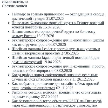
самостоятельно
Свежие записи
Таймыр: за гранью привычного — экспедиция в сердце
арктической тундры
31.07.2026
По волнам Фараонов: морской круиз в Египет, который
хочется повторить
15.07.2026
Плывя сквозь историю: речной круиз по Золотому
кольцу России
13.07.2026
Бухгалтерское сопровождение для IT‑компаний: цифры
как инструмент роста
06.07.2026
Швейная машина Leader: простой путь к аккуратным
швам и творческим проектам
27.05.2026
Швейная машина Jaguar: практичный помощник для
дома и мастерской
19.04.2026
Бухгалтерское сопровождение для IT-компаний: просто,
понятно и без сюрпризов
08.02.2026
Когда цифры живут собственной жизнью: реальные
случаи из бухгалтерской практики в IT
26.12.2025
Как выбрать приложение для онлайн-займа: простой
план, чтобы не ошибиться
02.11.2025
Гемблинг сегодня: новости, тренды и что стоит ждать
игрокам и рынку
27.10.2025
Как безопасно и быстро обменять USDT на Тинькофф
через exchangesumo.com: практическое руководство