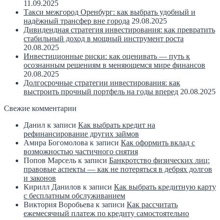
11.09.2025
Такси межгород Оренбург: как выбрать удобный и
надёжный трансфер вне города
29.08.2025
Дивидендная стратегия инвестирования: как превратить
стабильный доход в мощный инструмент роста
20.08.2025
Инвестиционные риски: как оценивать — путь к
осознанным решениям в меняющемся мире финансов
20.08.2025
Долгосрочные стратегии инвестирования: как
выстроить прочный портфель на годы вперед
20.08.2025
Свежие комментарии
Данил
к записи
Как выбрать кредит на
рефинансирование других займов
Амира Богомолова
к записи
Как оформить вклад с
возможностью частичного снятия
Попов Марсель
к записи
Банкротство физических лиц:
правовые аспекты — как не потеряться в дебрях долгов
и законов
Кирилл Данилов
к записи
Как выбрать кредитную карту
с бесплатным обслуживанием
Виктория Воробьева
к записи
Как рассчитать
ежемесячный платеж по кредиту самостоятельно