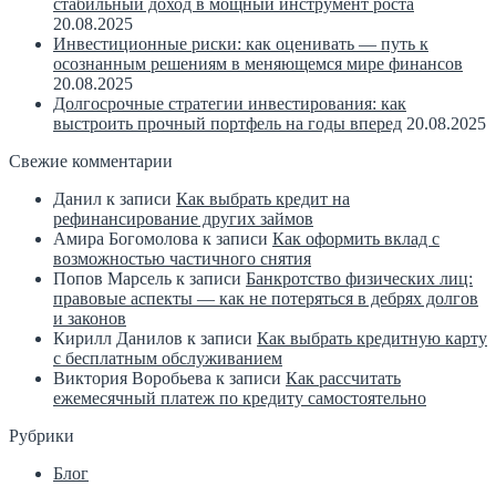
стабильный доход в мощный инструмент роста
20.08.2025
Инвестиционные риски: как оценивать — путь к
осознанным решениям в меняющемся мире финансов
20.08.2025
Долгосрочные стратегии инвестирования: как
выстроить прочный портфель на годы вперед
20.08.2025
Свежие комментарии
Данил
к записи
Как выбрать кредит на
рефинансирование других займов
Амира Богомолова
к записи
Как оформить вклад с
возможностью частичного снятия
Попов Марсель
к записи
Банкротство физических лиц:
правовые аспекты — как не потеряться в дебрях долгов
и законов
Кирилл Данилов
к записи
Как выбрать кредитную карту
с бесплатным обслуживанием
Виктория Воробьева
к записи
Как рассчитать
ежемесячный платеж по кредиту самостоятельно
Рубрики
Блог