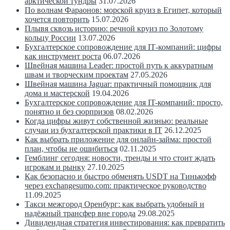
арктической тундры
31.07.2026
По волнам Фараонов: морской круиз в Египет, который
хочется повторить
15.07.2026
Плывя сквозь историю: речной круиз по Золотому
кольцу России
13.07.2026
Бухгалтерское сопровождение для IT‑компаний: цифры
как инструмент роста
06.07.2026
Швейная машина Leader: простой путь к аккуратным
швам и творческим проектам
27.05.2026
Швейная машина Jaguar: практичный помощник для
дома и мастерской
19.04.2026
Бухгалтерское сопровождение для IT-компаний: просто,
понятно и без сюрпризов
08.02.2026
Когда цифры живут собственной жизнью: реальные
случаи из бухгалтерской практики в IT
26.12.2025
Как выбрать приложение для онлайн-займа: простой
план, чтобы не ошибиться
02.11.2025
Гемблинг сегодня: новости, тренды и что стоит ждать
игрокам и рынку
27.10.2025
Как безопасно и быстро обменять USDT на Тинькофф
через exchangesumo.com: практическое руководство
11.09.2025
Такси межгород Оренбург: как выбрать удобный и
надёжный трансфер вне города
29.08.2025
Дивидендная стратегия инвестирования: как превратить