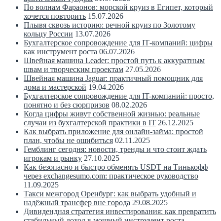
По волнам Фараонов: морской круиз в Египет, который
хочется повторить
15.07.2026
Плывя сквозь историю: речной круиз по Золотому
кольцу России
13.07.2026
Бухгалтерское сопровождение для IT‑компаний: цифры
как инструмент роста
06.07.2026
Швейная машина Leader: простой путь к аккуратным
швам и творческим проектам
27.05.2026
Швейная машина Jaguar: практичный помощник для
дома и мастерской
19.04.2026
Бухгалтерское сопровождение для IT-компаний: просто,
понятно и без сюрпризов
08.02.2026
Когда цифры живут собственной жизнью: реальные
случаи из бухгалтерской практики в IT
26.12.2025
Как выбрать приложение для онлайн-займа: простой
план, чтобы не ошибиться
02.11.2025
Гемблинг сегодня: новости, тренды и что стоит ждать
игрокам и рынку
27.10.2025
Как безопасно и быстро обменять USDT на Тинькофф
через exchangesumo.com: практическое руководство
11.09.2025
Такси межгород Оренбург: как выбрать удобный и
надёжный трансфер вне города
29.08.2025
Дивидендная стратегия инвестирования: как превратить
стабильный доход в мощный инструмент роста