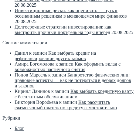
20.08.2025
Инвестиционные риски: как оценивать — путь к
осознанным решениям в меняющемся мире финансов
20.08.2025
Долгосрочные стратегии инвестирования: как
выстроить прочный портфель на годы вперед
20.08.2025
Свежие комментарии
Данил
к записи
Как выбрать кредит на
рефинансирование других займов
Амира Богомолова
к записи
Как оформить вклад с
возможностью частичного снятия
Попов Марсель
к записи
Банкротство физических лиц:
правовые аспекты — как не потеряться в дебрях долгов
и законов
Кирилл Данилов
к записи
Как выбрать кредитную карту
с бесплатным обслуживанием
Виктория Воробьева
к записи
Как рассчитать
ежемесячный платеж по кредиту самостоятельно
Рубрики
Блог