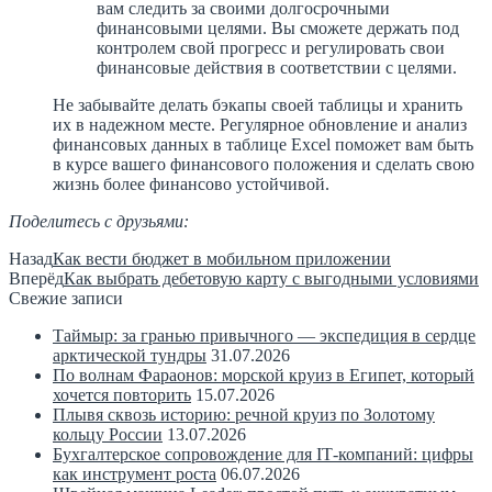
вам следить за своими долгосрочными
финансовыми целями. Вы сможете держать под
контролем свой прогресс и регулировать свои
финансовые действия в соответствии с целями.
Не забывайте делать бэкапы своей таблицы и хранить
их в надежном месте. Регулярное обновление и анализ
финансовых данных в таблице Excel поможет вам быть
в курсе вашего финансового положения и сделать свою
жизнь более финансово устойчивой.
Поделитесь с друзьями:
Назад
Как вести бюджет в мобильном приложении
Вперёд
Как выбрать дебетовую карту с выгодными условиями
Свежие записи
Таймыр: за гранью привычного — экспедиция в сердце
арктической тундры
31.07.2026
По волнам Фараонов: морской круиз в Египет, который
хочется повторить
15.07.2026
Плывя сквозь историю: речной круиз по Золотому
кольцу России
13.07.2026
Бухгалтерское сопровождение для IT‑компаний: цифры
как инструмент роста
06.07.2026