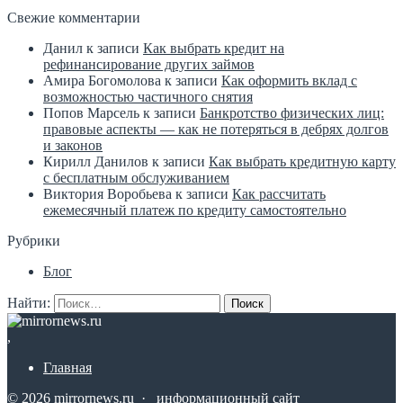
Свежие комментарии
Данил
к записи
Как выбрать кредит на
рефинансирование других займов
Амира Богомолова
к записи
Как оформить вклад с
возможностью частичного снятия
Попов Марсель
к записи
Банкротство физических лиц:
правовые аспекты — как не потеряться в дебрях долгов
и законов
Кирилл Данилов
к записи
Как выбрать кредитную карту
с бесплатным обслуживанием
Виктория Воробьева
к записи
Как рассчитать
ежемесячный платеж по кредиту самостоятельно
Рубрики
Блог
Найти:
,
Главная
©
2026
mirrornews.ru
·
информационный сайт