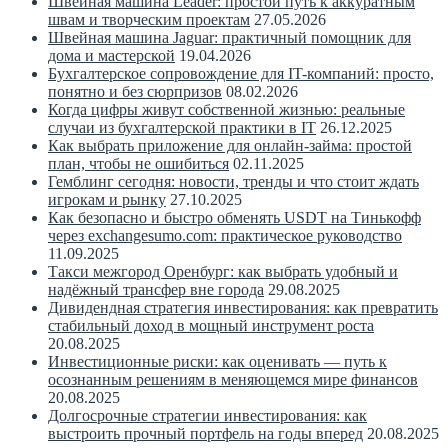
Швейная машина Leader: простой путь к аккуратным
швам и творческим проектам
27.05.2026
Швейная машина Jaguar: практичный помощник для
дома и мастерской
19.04.2026
Бухгалтерское сопровождение для IT-компаний: просто,
понятно и без сюрпризов
08.02.2026
Когда цифры живут собственной жизнью: реальные
случаи из бухгалтерской практики в IT
26.12.2025
Как выбрать приложение для онлайн-займа: простой
план, чтобы не ошибиться
02.11.2025
Гемблинг сегодня: новости, тренды и что стоит ждать
игрокам и рынку
27.10.2025
Как безопасно и быстро обменять USDT на Тинькофф
через exchangesumo.com: практическое руководство
11.09.2025
Такси межгород Оренбург: как выбрать удобный и
надёжный трансфер вне города
29.08.2025
Дивидендная стратегия инвестирования: как превратить
стабильный доход в мощный инструмент роста
20.08.2025
Инвестиционные риски: как оценивать — путь к
осознанным решениям в меняющемся мире финансов
20.08.2025
Долгосрочные стратегии инвестирования: как
выстроить прочный портфель на годы вперед
20.08.2025