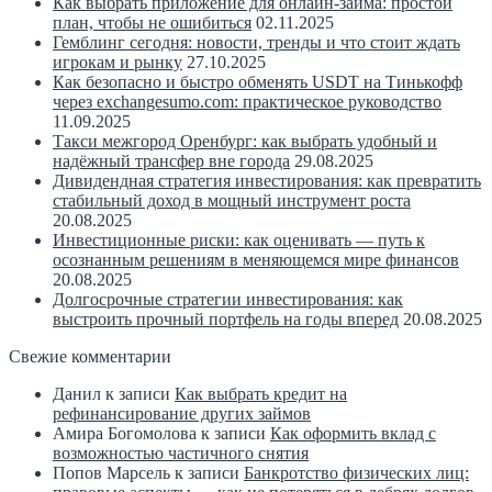
Как выбрать приложение для онлайн-займа: простой
план, чтобы не ошибиться
02.11.2025
Гемблинг сегодня: новости, тренды и что стоит ждать
игрокам и рынку
27.10.2025
Как безопасно и быстро обменять USDT на Тинькофф
через exchangesumo.com: практическое руководство
11.09.2025
Такси межгород Оренбург: как выбрать удобный и
надёжный трансфер вне города
29.08.2025
Дивидендная стратегия инвестирования: как превратить
стабильный доход в мощный инструмент роста
20.08.2025
Инвестиционные риски: как оценивать — путь к
осознанным решениям в меняющемся мире финансов
20.08.2025
Долгосрочные стратегии инвестирования: как
выстроить прочный портфель на годы вперед
20.08.2025
Свежие комментарии
Данил
к записи
Как выбрать кредит на
рефинансирование других займов
Амира Богомолова
к записи
Как оформить вклад с
возможностью частичного снятия
Попов Марсель
к записи
Банкротство физических лиц: