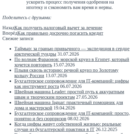
ускорить процесс получения одобрения на
ипотеку и сэкономить вам время и нервы.
Поделитесь с друзьями:
Назад
Как получить налоговый вычет за лечение
Вперёд
Как правильно досрочно погасить кредит
Свежие записи
Таймыр: за гранью привычного — экспедиция в сердце
арктической тундры
31.07.2026
По волнам Фараонов: морской круиз в Египет, который
хочется повторить
15.07.2026
Плывя сквозь историю: речной круиз по Золотому
кольцу России
13.07.2026
Бухгалтерское сопровождение для IT‑компаний: цифры
как инструмент роста
06.07.2026
Швейная машина Leader: простой путь к аккуратным
швам и творческим проектам
27.05.2026
Швейная машина Jaguar: практичный помощник для
дома и мастерской
19.04.2026
Бухгалтерское сопровождение для IT-компаний: просто,
понятно и без сюрпризов
08.02.2026
Когда цифры живут собственной жизнью: реальные
случаи из бухгалтерской практики в IT
26.12.2025