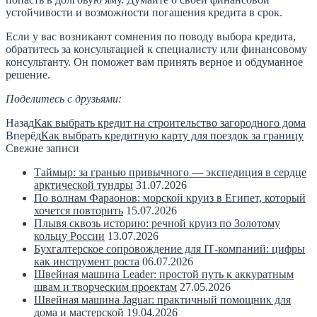
устойчивости и возможности погашения кредита в срок.
Если у вас возникают сомнения по поводу выбора кредита,
обратитесь за консультацией к специалисту или финансовому
консультанту. Он поможет вам принять верное и обдуманное
решение.
Поделитесь с друзьями:
Назад
Как выбрать кредит на строительство загородного дома
Вперёд
Как выбрать кредитную карту для поездок за границу
Свежие записи
Таймыр: за гранью привычного — экспедиция в сердце
арктической тундры
31.07.2026
По волнам Фараонов: морской круиз в Египет, который
хочется повторить
15.07.2026
Плывя сквозь историю: речной круиз по Золотому
кольцу России
13.07.2026
Бухгалтерское сопровождение для IT‑компаний: цифры
как инструмент роста
06.07.2026
Швейная машина Leader: простой путь к аккуратным
швам и творческим проектам
27.05.2026
Швейная машина Jaguar: практичный помощник для
дома и мастерской
19.04.2026