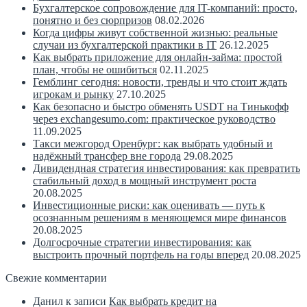
Бухгалтерское сопровождение для IT-компаний: просто,
понятно и без сюрпризов
08.02.2026
Когда цифры живут собственной жизнью: реальные
случаи из бухгалтерской практики в IT
26.12.2025
Как выбрать приложение для онлайн-займа: простой
план, чтобы не ошибиться
02.11.2025
Гемблинг сегодня: новости, тренды и что стоит ждать
игрокам и рынку
27.10.2025
Как безопасно и быстро обменять USDT на Тинькофф
через exchangesumo.com: практическое руководство
11.09.2025
Такси межгород Оренбург: как выбрать удобный и
надёжный трансфер вне города
29.08.2025
Дивидендная стратегия инвестирования: как превратить
стабильный доход в мощный инструмент роста
20.08.2025
Инвестиционные риски: как оценивать — путь к
осознанным решениям в меняющемся мире финансов
20.08.2025
Долгосрочные стратегии инвестирования: как
выстроить прочный портфель на годы вперед
20.08.2025
Свежие комментарии
Данил
к записи
Как выбрать кредит на