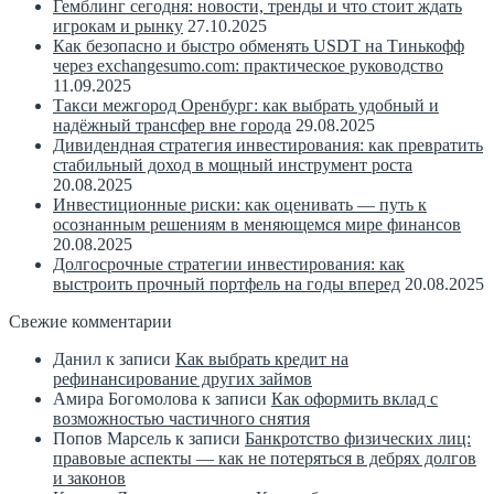
Гемблинг сегодня: новости, тренды и что стоит ждать
игрокам и рынку
27.10.2025
Как безопасно и быстро обменять USDT на Тинькофф
через exchangesumo.com: практическое руководство
11.09.2025
Такси межгород Оренбург: как выбрать удобный и
надёжный трансфер вне города
29.08.2025
Дивидендная стратегия инвестирования: как превратить
стабильный доход в мощный инструмент роста
20.08.2025
Инвестиционные риски: как оценивать — путь к
осознанным решениям в меняющемся мире финансов
20.08.2025
Долгосрочные стратегии инвестирования: как
выстроить прочный портфель на годы вперед
20.08.2025
Свежие комментарии
Данил
к записи
Как выбрать кредит на
рефинансирование других займов
Амира Богомолова
к записи
Как оформить вклад с
возможностью частичного снятия
Попов Марсель
к записи
Банкротство физических лиц:
правовые аспекты — как не потеряться в дебрях долгов
и законов