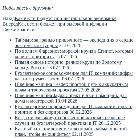
Поделитесь с друзьями:
Назад
Как вести бюджет при нестабильной экономике
Вперёд
Как вести бюджет при высокой инфляции
Свежие записи
Таймыр: за гранью привычного — экспедиция в сердце
арктической тундры
31.07.2026
По волнам Фараонов: морской круиз в Египет, который
хочется повторить
15.07.2026
Плывя сквозь историю: речной круиз по Золотому
кольцу России
13.07.2026
Бухгалтерское сопровождение для IT‑компаний: цифры
как инструмент роста
06.07.2026
Швейная машина Leader: простой путь к аккуратным
швам и творческим проектам
27.05.2026
Швейная машина Jaguar: практичный помощник для
дома и мастерской
19.04.2026
Бухгалтерское сопровождение для IT-компаний: просто,
понятно и без сюрпризов
08.02.2026
Когда цифры живут собственной жизнью: реальные
случаи из бухгалтерской практики в IT
26.12.2025
Как выбрать приложение для онлайн-займа: простой
план, чтобы не ошибиться
02.11.2025