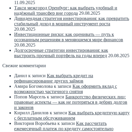
11.09.2025
Такси межгород Оренбург: как выбрать удобный и
надёжный трансфер вне города
29.08.2025
Дивидендная стратегия инвестирования: как превратить
стабильный доход в мощный инструмент роста
20.08.2025
Инвестиционные риски: как оценивать — путь к
осознанным решениям в меняющемся мире финансов
20.08.2025
Долгосрочные стратегии инвестирования: как
выстроить прочный портфель на годы вперед
20.08.2025
Свежие комментарии
Данил
к записи
Как выбрать кредит на
рефинансирование других займов
Амира Богомолова
к записи
Как оформить вклад с
возможностью частичного снятия
Попов Марсель
к записи
Банкротство физических лиц:
правовые аспекты — как не потеряться в дебрях долгов
и законов
Кирилл Данилов
к записи
Как выбрать кредитную карту
с бесплатным обслуживанием
Виктория Воробьева
к записи
Как рассчитать
ежемесячный платеж по кредиту самостоятельно