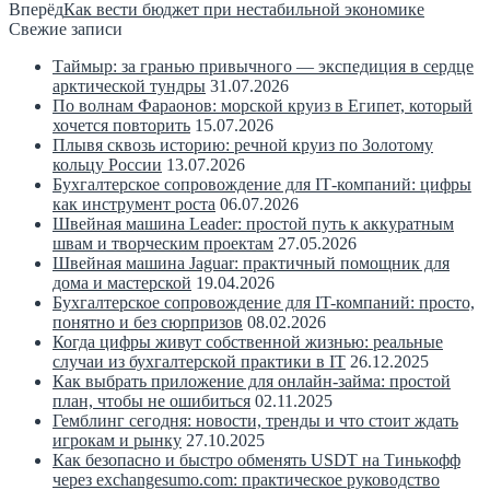
Вперёд
Как вести бюджет при нестабильной экономике
Свежие записи
Таймыр: за гранью привычного — экспедиция в сердце
арктической тундры
31.07.2026
По волнам Фараонов: морской круиз в Египет, который
хочется повторить
15.07.2026
Плывя сквозь историю: речной круиз по Золотому
кольцу России
13.07.2026
Бухгалтерское сопровождение для IT‑компаний: цифры
как инструмент роста
06.07.2026
Швейная машина Leader: простой путь к аккуратным
швам и творческим проектам
27.05.2026
Швейная машина Jaguar: практичный помощник для
дома и мастерской
19.04.2026
Бухгалтерское сопровождение для IT-компаний: просто,
понятно и без сюрпризов
08.02.2026
Когда цифры живут собственной жизнью: реальные
случаи из бухгалтерской практики в IT
26.12.2025
Как выбрать приложение для онлайн-займа: простой
план, чтобы не ошибиться
02.11.2025
Гемблинг сегодня: новости, тренды и что стоит ждать
игрокам и рынку
27.10.2025
Как безопасно и быстро обменять USDT на Тинькофф
через exchangesumo.com: практическое руководство