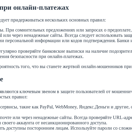
 при онлайн-платежах
едует придерживаться нескольких основных правил:
. При сомнительных предложениях или запросах о предоплате, л
il или через ненадежные сайты. Всегда следует использовать 
нии персональной информации или кодов подтверждения. Банки и
егулярно проверяйте банковские выписки на наличие подозрите
ния безопасности при онлайн-платежах.
ятность того, что вы станете жертвой онлайн-мошенников при 
е
являются ключевым звеном в защите пользователей от мошеннич
остых правил:
ервисы, такие как PayPal, WebMoney, Яндекс.Деньги и другие,
очте или через ненадежные сайты. Всегда проверяйте URL-адре
своего аккаунта от несанкционированного доступа.
быть доступны посторонним лицам. Используйте пароли со слож