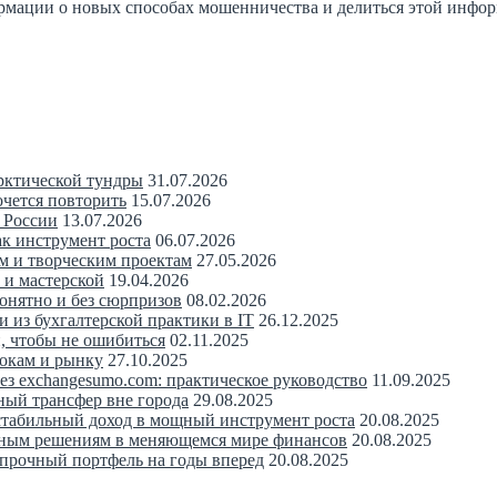
мации о новых способах мошенничества и делиться этой информ
рктической тундры
31.07.2026
очется повторить
15.07.2026
 России
13.07.2026
ак инструмент роста
06.07.2026
м и творческим проектам
27.05.2026
 и мастерской
19.04.2026
понятно и без сюрпризов
08.02.2026
 из бухгалтерской практики в IT
26.12.2025
, чтобы не ошибиться
02.11.2025
рокам и рынку
27.10.2025
з exchangesumo.com: практическое руководство
11.09.2025
ный трансфер вне города
29.08.2025
 стабильный доход в мощный инструмент роста
20.08.2025
нным решениям в меняющемся мире финансов
20.08.2025
 прочный портфель на годы вперед
20.08.2025