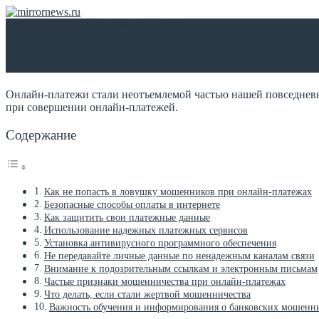
Главная
/
Статьи и новости
/
Блог
Как защититься от мошенник
Онлайн-платежи стали неотъемлемой частью нашей повседневно
при совершении онлайн-платежей.
Содержание
Как не попасть в ловушку мошенников при онлайн-платежах
Безопасные способы оплаты в интернете
Как защитить свои платежные данные
Использование надежных платежных сервисов
Установка антивирусного программного обеспечения
Не передавайте личные данные по ненадежным каналам связи
Внимание к подозрительным ссылкам и электронным письмам
Частые признаки мошенничества при онлайн-платежах
Что делать, если стали жертвой мошенничества
Важность обучения и информирования о банковских мошенн