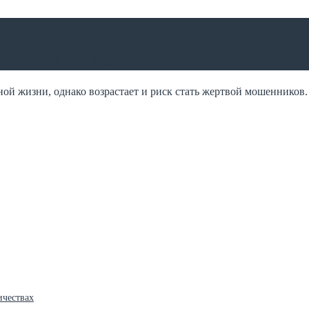
ов при онлайн-платежах
й жизни, однако возрастает и риск стать жертвой мошенников. 
ичествах