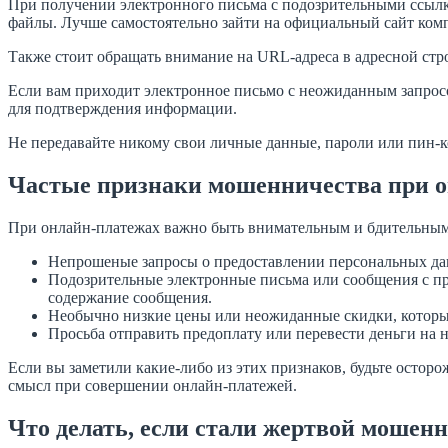
При получении электронного письма с подозрительными ссылк
файлы. Лучше самостоятельно зайти на официальный сайт ком
Также стоит обращать внимание на URL-адреса в адресной стро
Если вам приходит электронное письмо с неожиданным запросо
для подтверждения информации.
Не передавайте никому свои личные данные, пароли или пин-к
Частые признаки мошенничества при о
При онлайн-платежах важно быть внимательным и бдительным, 
Непрошеные запросы о предоставлении персональных дан
Подозрительные электронные письма или сообщения с пр
содержание сообщения.
Необычно низкие цены или неожиданные скидки, которы
Просьба отправить предоплату или перевести деньги на 
Если вы заметили какие-либо из этих признаков, будьте остор
смысл при совершении онлайн-платежей.
Что делать, если стали жертвой мошен