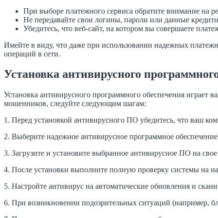
При выборе платежного сервиса обратите внимание на ре
Не передавайте свои логины, пароли или данные кредитн
Убедитесь, что веб-сайт, на котором вы совершаете плате
Имейте в виду, что даже при использовании надежных платежн
операций в сети.
Установка антивирусного программного
Установка антивирусного программного обеспечения играет в
мошенников, следуйте следующим шагам:
1. Перед установкой антивирусного ПО убедитесь, что ваш к
2. Выберите надежное антивирусное программное обеспечение 
3. Загрузите и установите выбранное антивирусное ПО на свое
4. После установки выполните полную проверку системы на н
5. Настройте антивирус на автоматические обновления и скани
6. При возникновении подозрительных ситуаций (например, бло