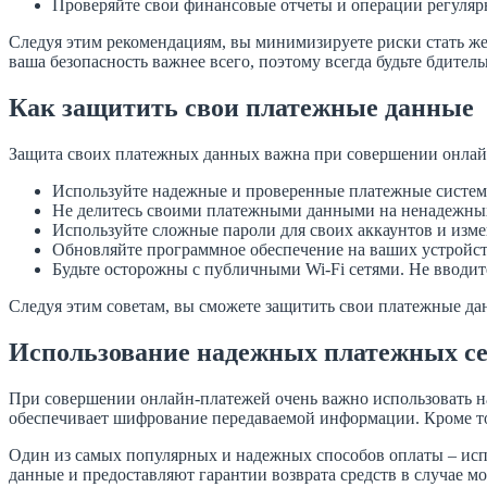
Проверяйте свои финансовые отчеты и операции регуляр
Следуя этим рекомендациям, вы минимизируете риски стать же
ваша безопасность важнее всего, поэтому всегда будьте бдит
Как защитить свои платежные данные
Защита своих платежных данных важна при совершении онлайн
Используйте надежные и проверенные платежные системы
Не делитесь своими платежными данными на ненадежных с
Используйте сложные пароли для своих аккаунтов и измен
Обновляйте программное обеспечение на ваших устройст
Будьте осторожны с публичными Wi-Fi сетями. Не вводит
Следуя этим советам, вы сможете защитить свои платежные да
Использование надежных платежных с
При совершении онлайн-платежей очень важно использовать над
обеспечивает шифрование передаваемой информации. Кроме того
Один из самых популярных и надежных способов оплаты – исп
данные и предоставляют гарантии возврата средств в случае м