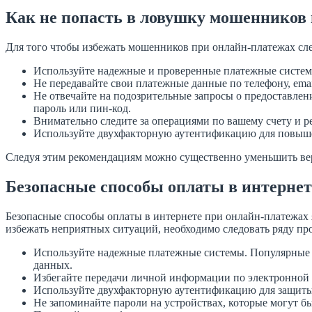
Как не попасть в ловушку мошенников
Для того чтобы избежать мошенников при онлайн-платежах сл
Используйте надежные и проверенные платежные системы
Не передавайте свои платежные данные по телефону, ema
Не отвечайте на подозрительные запросы о предоставле
пароль или пин-код.
Внимательно следите за операциями по вашему счету и р
Используйте двухфакторную аутентификацию для повыше
Следуя этим рекомендациям можно существенно уменьшить веро
Безопасные способы оплаты в интернет
Безопасные способы оплаты в интернете при онлайн-платежах 
избежать неприятных ситуаций, необходимо следовать ряду пр
Используйте надежные платежные системы. Популярные с
данных.
Избегайте передачи личной информации по электронной п
Используйте двухфакторную аутентификацию для защиты 
Не запоминайте пароли на устройствах, которые могут 