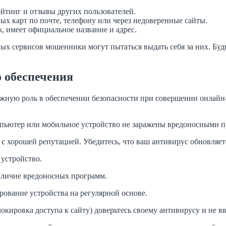
йтинг и отзывы других пользователей.
ых карт по почте, телефону или через недоверенные сайты.
ж, имеет официальное название и адрес.
ых сервисов мошенники могут пытаться выдать себя за них. Бу
 обеспечения
ажную роль в обеспечении безопасности при совершении онлайн
омпьютер или мобильное устройство не заражены вредоносными 
с хорошей репутацией. Убедитесь, что ваш антивирус обновляет
 устройство.
аличие вредоносных программ.
рование устройства на регулярной основе.
кировка доступа к сайту) доверьтесь своему антивирусу и не в