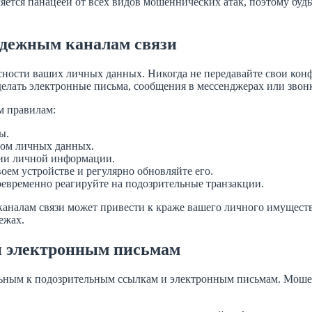
ляется панацеей от всех видов мошеннических атак, поэтому бу
адежным каналам связи
асности ваших личных данных. Никогда не передавайте свои ко
лать электронные письма, сообщения в мессенджерах или звонк
м правилам:
ы.
дом личных данных.
нии личной информации.
оем устройстве и регулярно обновляйте его.
оевременно реагируйте на подозрительные транзакции.
налам связи может привести к краже вашего личного имущества
ежах.
и электронным письмам
ьным к подозрительным ссылкам и электронным письмам. Моше