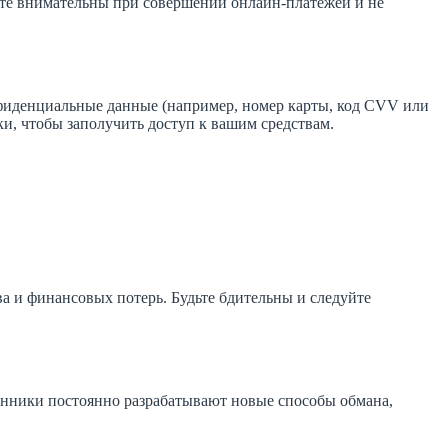
дьте внимательны при совершении онлайн-платежей и не
нфиденциальные данные (например, номер карты, код CVV или
и, чтобы заполучить доступ к вашим средствам.
 и финансовых потерь. Будьте бдительны и следуйте
нники постоянно разрабатывают новые способы обмана,