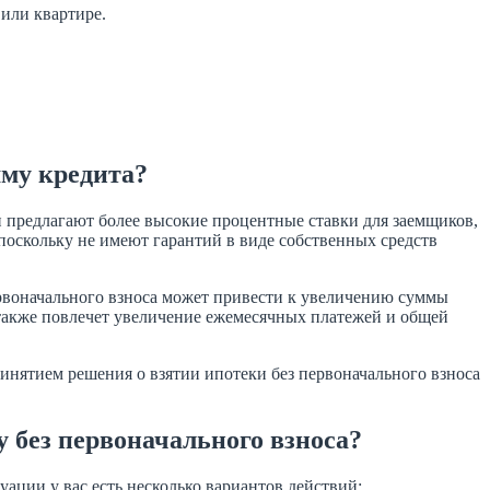
или квартире.
мму кредита?
и предлагают более высокие процентные ставки для заемщиков,
 поскольку не имеют гарантий в виде собственных средств
первоначального взноса может привести к увеличению суммы
о также повлечет увеличение ежемесячных платежей и общей
ринятием решения о взятии ипотеки без первоначального взноса
у без первоначального взноса?
уации у вас есть несколько вариантов действий: