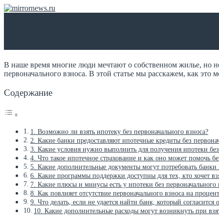
Главная
/
Статьи и новости
/
Блог
Как взять ипотеку без первон
В наше время многие люди мечтают о собственном жилье, но не
первоначального взноса. В этой статье мы расскажем, как это 
Содержание
1. Возможно ли взять ипотеку без первоначального взноса?
2. Какие банки предоставляют ипотечные кредиты без первона
3. Какие условия нужно выполнить для получения ипотеки без
4. Что такое ипотечное страхование и как оно может помочь бе
5. Какие дополнительные документы могут потребовать банки
6. Какие программы поддержки доступны для тех, кто хочет вз
7. Какие плюсы и минусы есть у ипотеки без первоначального 
8. Как повлияет отсутствие первоначального взноса на процен
9. Что делать, если не удается найти банк, который согласитс
10. Какие дополнительные расходы могут возникнуть при взя