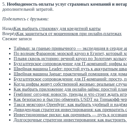
5.
Необходимость оплаты услуг страховых компаний и нотар
дополнительной затратой.
Поделитесь с друзьями:
Назад
Как выбрать страховку для кредитной карты
Вперёд
Как защититься от мошенников при онлайн-платежах
Свежие записи
Таймыр: за гранью привычного — экспедиция в сердце а
По волнам Фараонов: морской круиз в Египет, который х
Плывя сквозь историю: речной круиз по Золотому кольцу
Бухгалтерское сопровождение для IT‑компаний: цифры к
Швейная машина Leader: простой путь к аккуратным шва
Швейная машина Jaguar: практичный помощник для дома
Бухгалтерское сопровождение для IT-компаний: просто, 
Когда цифры живут собственной жизнью: реальные случаи
Как выбрать приложение для онлайн-займа: простой план
Гемблинг сегодня: новости, тренды и что стоит ждать иг
Как безопасно и быстро обменять USDT на Тинькофф чере
Такси межгород Оренбург: как выбрать удобный и надёж
Дивидендная стратегия инвестирования: как превратить
Инвестиционные риски: как оценивать — путь к осозна
Долгосрочные стратегии инвестирования: как выстроить