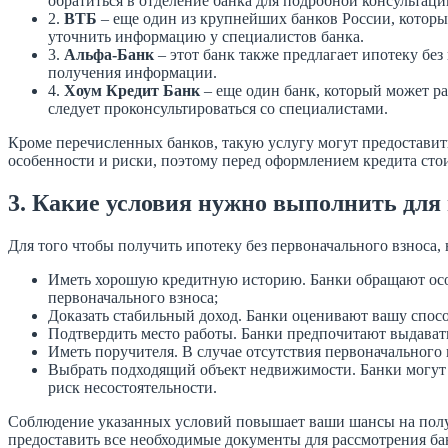
обратиться в отделение банка для подробной консультаци
2.
ВТБ
– еще один из крупнейших банков России, который
уточнить информацию у специалистов банка.
3.
Альфа-Банк
– этот банк также предлагает ипотеку без
получения информации.
4.
Хоум Кредит Банк
– еще один банк, который может ра
следует проконсультироваться со специалистами.
Кроме перечисленных банков, такую услугу могут предоставит
особенности и риски, поэтому перед оформлением кредита стои
3. Какие условия нужно выполнить для
Для того чтобы получить ипотеку без первоначального взноса
Иметь хорошую кредитную историю. Банки обращают особо
первоначального взноса;
Доказать стабильный доход. Банки оценивают вашу спосо
Подтвердить место работы. Банки предпочитают выдавать
Иметь поручителя. В случае отсутствия первоначального 
Выбрать подходящий объект недвижимости. Банки могут 
риск несостоятельности.
Соблюдение указанных условий повышает ваши шансы на получе
предоставить все необходимые документы для рассмотрения ба