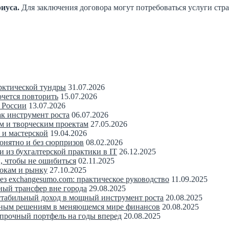
иуса.
Для заключения договора могут потребоваться услуги стра
рктической тундры
31.07.2026
очется повторить
15.07.2026
 России
13.07.2026
ак инструмент роста
06.07.2026
м и творческим проектам
27.05.2026
 и мастерской
19.04.2026
понятно и без сюрпризов
08.02.2026
 из бухгалтерской практики в IT
26.12.2025
, чтобы не ошибиться
02.11.2025
рокам и рынку
27.10.2025
з exchangesumo.com: практическое руководство
11.09.2025
ный трансфер вне города
29.08.2025
 стабильный доход в мощный инструмент роста
20.08.2025
нным решениям в меняющемся мире финансов
20.08.2025
 прочный портфель на годы вперед
20.08.2025