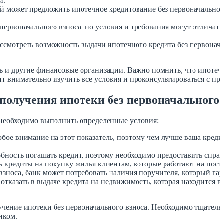
и.
 может предложить ипотечное кредитование без первоначального
 первоначального взноса, но условия и требования могут отличат
ссмотреть возможность выдачи ипотечного кредита без первонач
ь и другие финансовые организации. Важно помнить, что ипотеч
т внимательно изучить все условия и проконсультироваться с п
 получения ипотеки без первоначального
, необходимо выполнить определенные условия:
е внимание на этот показатель, поэтому чем лучше ваша креди
бность погашать кредит, поэтому необходимо предоставить спра
 кредиты на покупку жилья клиентам, которые работают на пос
взноса, банк может потребовать наличия поручителя, который г
отказать в выдаче кредита на недвижимость, которая находится
ние ипотеки без первоначального взноса. Необходимо тщательн
нком.