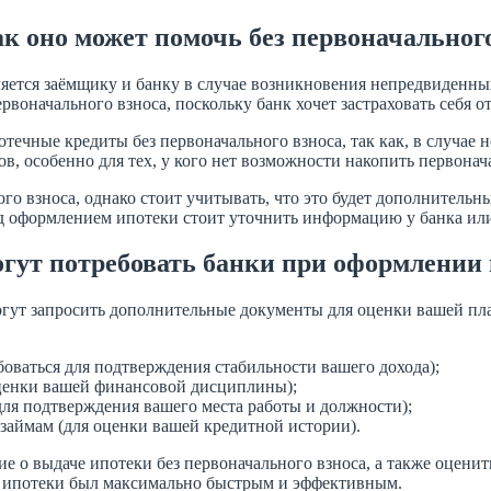
ак оно может помочь без первоначальног
яется заёмщику и банку в случае возникновения непредвиденных
рвоначального взноса, поскольку банк хочет застраховать себя о
отечные кредиты без первоначального взноса, так как, в случае
в, особенно для тех, у кого нет возможности накопить первонач
го взноса, однако стоит учитывать, что это будет дополнительны
ред оформлением ипотеки стоит уточнить информацию у банка ил
гут потребовать банки при оформлении 
огут запросить дополнительные документы для оценки вашей пл
боваться для подтверждения стабильности вашего дохода);
оценки вашей финансовой дисциплины);
ля подтверждения вашего места работы и должности);
 займам (для оценки вашей кредитной истории).
 о выдаче ипотеки без первоначального взноса, а также оценит
я ипотеки был максимально быстрым и эффективным.