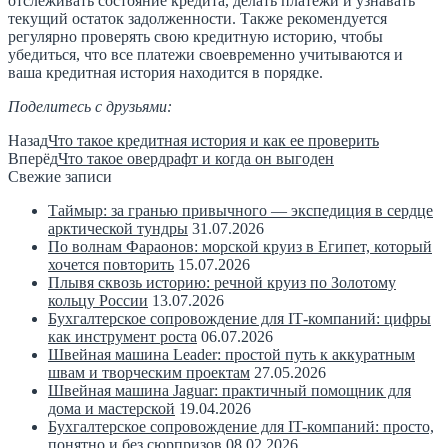
отслеживать состояние кредита, делать платежи и узнавать
текущий остаток задолженности. Также рекомендуется
регулярно проверять свою кредитную историю, чтобы
убедиться, что все платежи своевременно учитываются и
ваша кредитная история находится в порядке.
Поделитесь с друзьями:
Назад
Что такое кредитная история и как ее проверить
Вперёд
Что такое овердрафт и когда он выгоден
Свежие записи
Таймыр: за гранью привычного — экспедиция в сердце
арктической тундры
31.07.2026
По волнам Фараонов: морской круиз в Египет, который
хочется повторить
15.07.2026
Плывя сквозь историю: речной круиз по Золотому
кольцу России
13.07.2026
Бухгалтерское сопровождение для IT‑компаний: цифры
как инструмент роста
06.07.2026
Швейная машина Leader: простой путь к аккуратным
швам и творческим проектам
27.05.2026
Швейная машина Jaguar: практичный помощник для
дома и мастерской
19.04.2026
Бухгалтерское сопровождение для IT-компаний: просто,
понятно и без сюрпризов
08.02.2026