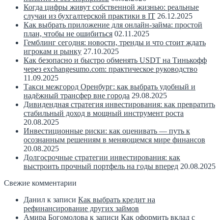
Когда цифры живут собственной жизнью: реальные
случаи из бухгалтерской практики в IT
26.12.2025
Как выбрать приложение для онлайн-займа: простой
план, чтобы не ошибиться
02.11.2025
Гемблинг сегодня: новости, тренды и что стоит ждать
игрокам и рынку
27.10.2025
Как безопасно и быстро обменять USDT на Тинькофф
через exchangesumo.com: практическое руководство
11.09.2025
Такси межгород Оренбург: как выбрать удобный и
надёжный трансфер вне города
29.08.2025
Дивидендная стратегия инвестирования: как превратить
стабильный доход в мощный инструмент роста
20.08.2025
Инвестиционные риски: как оценивать — путь к
осознанным решениям в меняющемся мире финансов
20.08.2025
Долгосрочные стратегии инвестирования: как
выстроить прочный портфель на годы вперед
20.08.2025
Свежие комментарии
Данил
к записи
Как выбрать кредит на
рефинансирование других займов
Амира Богомолова
к записи
Как оформить вклад с