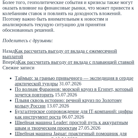
Более того, геополитические события и кризисы также могут
оказать влияние на финансовые рынки, что может привести к
колебаниям ставок и повлиять на доходность вложений.
Поэтому важно быть внимательным к новостям и
анализировать текущую ситуацию для принятия
обоснованных решений.
Поделитесь с друзьями:
Назад
Как рассчитать выгоду от вклада с ежемесячной
выплатой
Вперёд
Как рассчитать выгоду от вклада с плавающей ставкой
Свежие записи
Таймыр: за гранью привычного — экспедиция в сердце
арктической тундры
31.07.2026
По волнам Фараонов: морской круиз в Египет, который
хочется повторить
15.07.2026
Плывя сквозь историю: речной круиз по Золотому
кольцу России
13.07.2026
Бухгалтерское сопровождение для IT‑компаний: цифры
как инструмент роста
06.07.2026
Швейная машина Leader: простой путь к аккуратным
швам и творческим проектам
27.05.2026
Швейная машина Jaguar: практичный помощник для