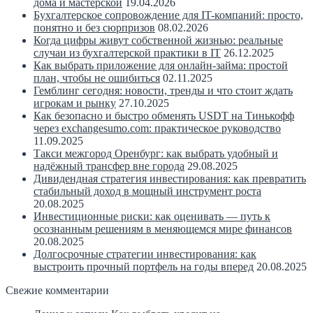
дома и мастерской
19.04.2026
Бухгалтерское сопровождение для IT-компаний: просто,
понятно и без сюрпризов
08.02.2026
Когда цифры живут собственной жизнью: реальные
случаи из бухгалтерской практики в IT
26.12.2025
Как выбрать приложение для онлайн-займа: простой
план, чтобы не ошибиться
02.11.2025
Гемблинг сегодня: новости, тренды и что стоит ждать
игрокам и рынку
27.10.2025
Как безопасно и быстро обменять USDT на Тинькофф
через exchangesumo.com: практическое руководство
11.09.2025
Такси межгород Оренбург: как выбрать удобный и
надёжный трансфер вне города
29.08.2025
Дивидендная стратегия инвестирования: как превратить
стабильный доход в мощный инструмент роста
20.08.2025
Инвестиционные риски: как оценивать — путь к
осознанным решениям в меняющемся мире финансов
20.08.2025
Долгосрочные стратегии инвестирования: как
выстроить прочный портфель на годы вперед
20.08.2025
Свежие комментарии