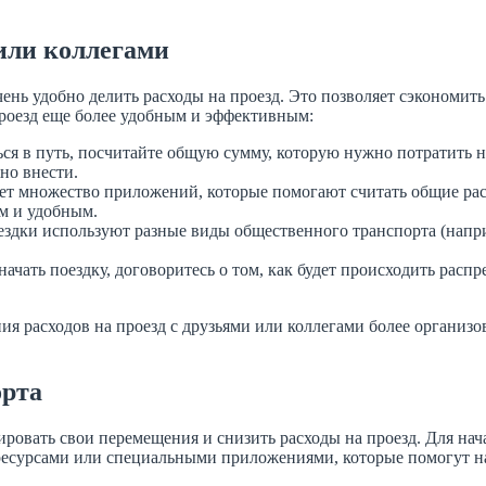
 или коллегами
чень удобно делить расходы на проезд. Это позволяет сэкономит
 проезд еще более удобным и эффективным:
ся в путь, посчитайте общую сумму, которую нужно потратить н
но внести.
ует множество приложений, которые помогают считать общие ра
ым и удобным.
здки используют разные виды общественного транспорта (наприме
ачать поездку, договоритесь о том, как будет происходить распр
ия расходов на проезд с друзьями или коллегами более организ
орта
ровать свои перемещения и снизить расходы на проезд. Для на
-ресурсами или специальными приложениями, которые помогут 