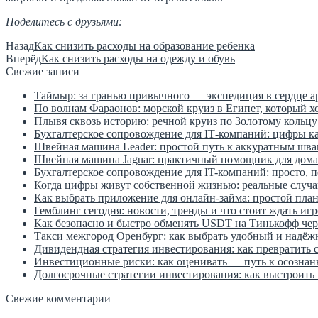
Поделитесь с друзьями:
Назад
Как снизить расходы на образование ребенка
Вперёд
Как снизить расходы на одежду и обувь
Свежие записи
Таймыр: за гранью привычного — экспедиция в сердце а
По волнам Фараонов: морской круиз в Египет, который х
Плывя сквозь историю: речной круиз по Золотому кольцу
Бухгалтерское сопровождение для IT‑компаний: цифры к
Швейная машина Leader: простой путь к аккуратным шва
Швейная машина Jaguar: практичный помощник для дома
Бухгалтерское сопровождение для IT-компаний: просто, 
Когда цифры живут собственной жизнью: реальные случаи
Как выбрать приложение для онлайн-займа: простой план
Гемблинг сегодня: новости, тренды и что стоит ждать иг
Как безопасно и быстро обменять USDT на Тинькофф чере
Такси межгород Оренбург: как выбрать удобный и надёж
Дивидендная стратегия инвестирования: как превратить
Инвестиционные риски: как оценивать — путь к осозна
Долгосрочные стратегии инвестирования: как выстроить
Свежие комментарии