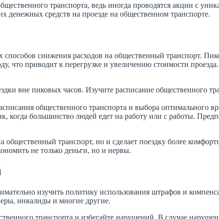
 общественного транспорта, ведь иногда проводятся акции с ун
их денежных средств на проезде на общественном транспорте.
х способов снижения расходов на общественный транспорт. Пик
у, что приводит к перегрузке и увеличению стоимости проезда.
здки вне пиковых часов. Изучите расписание общественного тра
списания общественного транспорта и выбора оптимального вр
ик, когда большинство людей едет на работу или с работы. Пред
а общественный транспорт, но и сделает поездку более комфортн
ономить не только деньги, но и нервы.
й
имательно изучить политику использования штрафов и компенса
неры, инвалиды и многие другие.
ственного транспорта и избегайте нарушений. В случае наруше