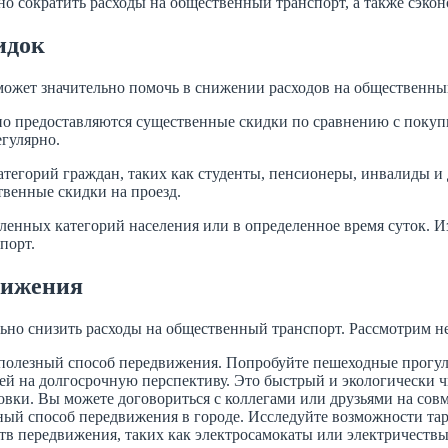
 сократить расходы на общественный транспорт, а также сэкон
идок
может значительно помочь в снижении расходов на общественны
чно предоставляются существенные скидки по сравнению с поку
егулярно.
атегорий граждан, таких как студенты, пенсионеры, инвалиды 
твенные скидки на проезд.
еленных категорий населения или в определенное время суток. 
порт.
вижения
ьно снизить расходы на общественный транспорт. Рассмотрим н
полезный способ передвижения. Попробуйте пешеходные прогулк
й на долгосрочную перспективу. Это быстрый и экологически 
вки. Вы можете договориться с коллегами или друзьями на совм
й способ передвижения в городе. Исследуйте возможности тар
в передвижения, таких как электросамокаты или электричествы