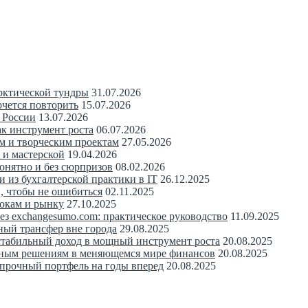
рктической тундры
31.07.2026
очется повторить
15.07.2026
 России
13.07.2026
ак инструмент роста
06.07.2026
м и творческим проектам
27.05.2026
 и мастерской
19.04.2026
понятно и без сюрпризов
08.02.2026
 из бухгалтерской практики в IT
26.12.2025
, чтобы не ошибиться
02.11.2025
рокам и рынку
27.10.2025
з exchangesumo.com: практическое руководство
11.09.2025
ный трансфер вне города
29.08.2025
 стабильный доход в мощный инструмент роста
20.08.2025
нным решениям в меняющемся мире финансов
20.08.2025
 прочный портфель на годы вперед
20.08.2025