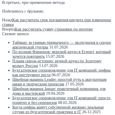
В-третьих, при применении метода
Поделитесь с друзьями:
Назад
Как рассчитать срок погашения кредита при изменении
ставки
Вперёд
Как рассчитать сумму страховки по ипотеке
Свежие записи
Таймыр: за гранью привычного — экспедиция в сердце
арктической тундры
31.07.2026
По волнам Фараонов: морской круиз в Египет, который
хочется повторить
15.07.2026
Плывя сквозь историю: речной круиз по Золотому
кольцу России
13.07.2026
Бухгалтерское сопровождение для IT‑компаний: цифры
как инструмент роста
06.07.2026
Швейная машина Leader: простой путь к аккуратным
швам и творческим проектам
27.05.2026
Швейная машина Jaguar: практичный помощник для
дома и мастерской
19.04.2026
Бухгалтерское сопровождение для IT-компаний: просто,
понятно и без сюрпризов
08.02.2026
Когда цифры живут собственной жизнью: реальные
случаи из бухгалтерской практики в IT
26.12.2025