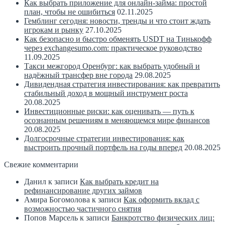
Как выбрать приложение для онлайн-займа: простой
план, чтобы не ошибиться
02.11.2025
Гемблинг сегодня: новости, тренды и что стоит ждать
игрокам и рынку
27.10.2025
Как безопасно и быстро обменять USDT на Тинькофф
через exchangesumo.com: практическое руководство
11.09.2025
Такси межгород Оренбург: как выбрать удобный и
надёжный трансфер вне города
29.08.2025
Дивидендная стратегия инвестирования: как превратить
стабильный доход в мощный инструмент роста
20.08.2025
Инвестиционные риски: как оценивать — путь к
осознанным решениям в меняющемся мире финансов
20.08.2025
Долгосрочные стратегии инвестирования: как
выстроить прочный портфель на годы вперед
20.08.2025
Свежие комментарии
Данил
к записи
Как выбрать кредит на
рефинансирование других займов
Амира Богомолова
к записи
Как оформить вклад с
возможностью частичного снятия
Попов Марсель
к записи
Банкротство физических лиц: