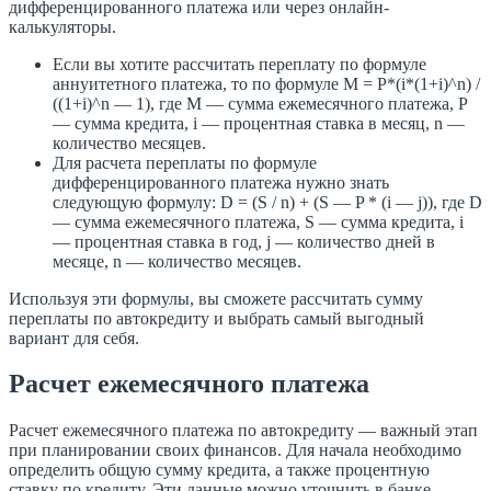
дифференцированного платежа или через онлайн-
калькуляторы.
Если вы хотите рассчитать переплату по формуле
аннуитетного платежа, то по формуле M = P*(i*(1+i)^n) /
((1+i)^n — 1), где M — сумма ежемесячного платежа, P
— сумма кредита, i — процентная ставка в месяц, n —
количество месяцев.
Для расчета переплаты по формуле
дифференцированного платежа нужно знать
следующую формулу: D = (S / n) + (S — P * (i — j)), где D
— сумма ежемесячного платежа, S — сумма кредита, i
— процентная ставка в год, j — количество дней в
месяце, n — количество месяцев.
Используя эти формулы, вы сможете рассчитать сумму
переплаты по автокредиту и выбрать самый выгодный
вариант для себя.
Расчет ежемесячного платежа
Расчет ежемесячного платежа по автокредиту — важный этап
при планировании своих финансов. Для начала необходимо
определить общую сумму кредита, а также процентную
ставку по кредиту. Эти данные можно уточнить в банке,