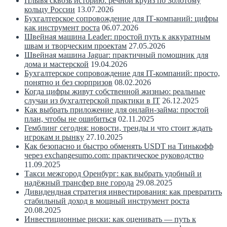
Плывя сквозь историю: речной круиз по Золотому
кольцу России
13.07.2026
Бухгалтерское сопровождение для IT‑компаний: цифры
как инструмент роста
06.07.2026
Швейная машина Leader: простой путь к аккуратным
швам и творческим проектам
27.05.2026
Швейная машина Jaguar: практичный помощник для
дома и мастерской
19.04.2026
Бухгалтерское сопровождение для IT-компаний: просто,
понятно и без сюрпризов
08.02.2026
Когда цифры живут собственной жизнью: реальные
случаи из бухгалтерской практики в IT
26.12.2025
Как выбрать приложение для онлайн-займа: простой
план, чтобы не ошибиться
02.11.2025
Гемблинг сегодня: новости, тренды и что стоит ждать
игрокам и рынку
27.10.2025
Как безопасно и быстро обменять USDT на Тинькофф
через exchangesumo.com: практическое руководство
11.09.2025
Такси межгород Оренбург: как выбрать удобный и
надёжный трансфер вне города
29.08.2025
Дивидендная стратегия инвестирования: как превратить
стабильный доход в мощный инструмент роста
20.08.2025
Инвестиционные риски: как оценивать — путь к