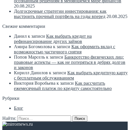
осознанным решениям в меняющемся мире финансов
20.08.2025
Долгосрочные стратегии инвестирования: как
выстроить прочный портфель на годы вперед
20.08.2025
Свежие комментарии
Данил
к записи
Как выбрать кредит на
рефинансирование других займов
Амира Богомолова
к записи
Как оформить вклад с
возможностью частичного снятия
Попов Марсель
к записи
Банкротство физических лиц:
правовые аспекты — как не потеряться в дебрях долгов
и законов
Кирилл Данилов
к записи
Как выбрать кредитную карту
с бесплатным обслуживанием
Виктория Воробьева
к записи
Как рассчитать
ежемесячный платеж по кредиту самостоятельно
Рубрики
Блог
Найти:
,