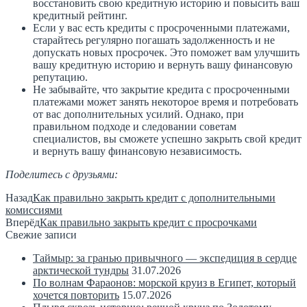
восстановить свою кредитную историю и повысить ваш
кредитный рейтинг.
Если у вас есть кредиты с просроченными платежами,
старайтесь регулярно погашать задолженность и не
допускать новых просрочек. Это поможет вам улучшить
вашу кредитную историю и вернуть вашу финансовую
репутацию.
Не забывайте, что закрытие кредита с просроченными
платежами может занять некоторое время и потребовать
от вас дополнительных усилий. Однако, при
правильном подходе и следовании советам
специалистов, вы сможете успешно закрыть свой кредит
и вернуть вашу финансовую независимость.
Поделитесь с друзьями:
Назад
Как правильно закрыть кредит с дополнительными
комиссиями
Вперёд
Как правильно закрыть кредит с просрочками
Свежие записи
Таймыр: за гранью привычного — экспедиция в сердце
арктической тундры
31.07.2026
По волнам Фараонов: морской круиз в Египет, который
хочется повторить
15.07.2026