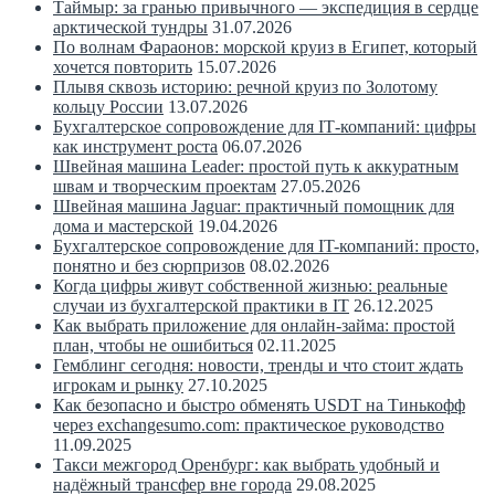
Таймыр: за гранью привычного — экспедиция в сердце
арктической тундры
31.07.2026
По волнам Фараонов: морской круиз в Египет, который
хочется повторить
15.07.2026
Плывя сквозь историю: речной круиз по Золотому
кольцу России
13.07.2026
Бухгалтерское сопровождение для IT‑компаний: цифры
как инструмент роста
06.07.2026
Швейная машина Leader: простой путь к аккуратным
швам и творческим проектам
27.05.2026
Швейная машина Jaguar: практичный помощник для
дома и мастерской
19.04.2026
Бухгалтерское сопровождение для IT-компаний: просто,
понятно и без сюрпризов
08.02.2026
Когда цифры живут собственной жизнью: реальные
случаи из бухгалтерской практики в IT
26.12.2025
Как выбрать приложение для онлайн-займа: простой
план, чтобы не ошибиться
02.11.2025
Гемблинг сегодня: новости, тренды и что стоит ждать
игрокам и рынку
27.10.2025
Как безопасно и быстро обменять USDT на Тинькофф
через exchangesumo.com: практическое руководство
11.09.2025
Такси межгород Оренбург: как выбрать удобный и
надёжный трансфер вне города
29.08.2025