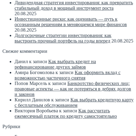
Дивидендная стратегия инвестирования: как превратить
стабильный доход в мощный инструмент роста
20.08.2025
Инвестиционные риски: как оценивать — путь к
осознанным решениям в меняющемся мире финансов
20.08.2025
Долгосрочные стратегии инвестирования: как
выстроить прочный портфель на годы вперед
20.08.2025
Свежие комментарии
Данил
к записи
Как выбрать кредит на
рефинансирование других займов
Амира Богомолова
к записи
Как оформить вклад с
возможностью частичного снятия
Попов Марсель
к записи
Банкротство физических лиц:
правовые аспекты — как не потеряться в дебрях долгов
и законов
Кирилл Данилов
к записи
Как выбрать кредитную карту
с бесплатным обслуживанием
Виктория Воробьева
к записи
Как рассчитать
ежемесячный платеж по кредиту самостоятельно
Рубрики