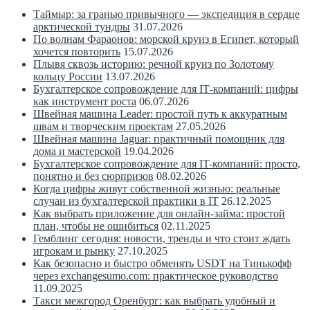
Таймыр: за гранью привычного — экспедиция в сердце
арктической тундры
31.07.2026
По волнам Фараонов: морской круиз в Египет, который
хочется повторить
15.07.2026
Плывя сквозь историю: речной круиз по Золотому
кольцу России
13.07.2026
Бухгалтерское сопровождение для IT‑компаний: цифры
как инструмент роста
06.07.2026
Швейная машина Leader: простой путь к аккуратным
швам и творческим проектам
27.05.2026
Швейная машина Jaguar: практичный помощник для
дома и мастерской
19.04.2026
Бухгалтерское сопровождение для IT-компаний: просто,
понятно и без сюрпризов
08.02.2026
Когда цифры живут собственной жизнью: реальные
случаи из бухгалтерской практики в IT
26.12.2025
Как выбрать приложение для онлайн-займа: простой
план, чтобы не ошибиться
02.11.2025
Гемблинг сегодня: новости, тренды и что стоит ждать
игрокам и рынку
27.10.2025
Как безопасно и быстро обменять USDT на Тинькофф
через exchangesumo.com: практическое руководство
11.09.2025
Такси межгород Оренбург: как выбрать удобный и