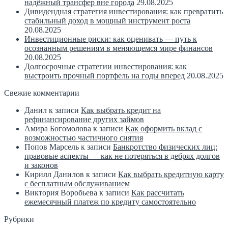
надёжный трансфер вне города
29.08.2025
Дивидендная стратегия инвестирования: как превратить
стабильный доход в мощный инструмент роста
20.08.2025
Инвестиционные риски: как оценивать — путь к
осознанным решениям в меняющемся мире финансов
20.08.2025
Долгосрочные стратегии инвестирования: как
выстроить прочный портфель на годы вперед
20.08.2025
Свежие комментарии
Данил
к записи
Как выбрать кредит на
рефинансирование других займов
Амира Богомолова
к записи
Как оформить вклад с
возможностью частичного снятия
Попов Марсель
к записи
Банкротство физических лиц:
правовые аспекты — как не потеряться в дебрях долгов
и законов
Кирилл Данилов
к записи
Как выбрать кредитную карту
с бесплатным обслуживанием
Виктория Воробьева
к записи
Как рассчитать
ежемесячный платеж по кредиту самостоятельно
Рубрики