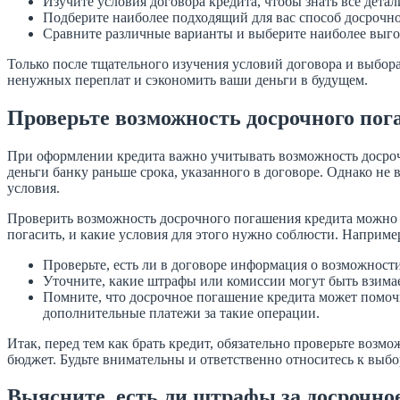
Изучите условия договора кредита, чтобы знать все дета
Подберите наиболее подходящий для вас способ досрочн
Сравните различные варианты и выберите наиболее выг
Только после тщательного изучения условий договора и выбор
ненужных переплат и сэкономить ваши деньги в будущем.
Проверьте возможность досрочного по
При оформлении кредита важно учитывать возможность досрочн
деньги банку раньше срока, указанного в договоре. Однако н
условия.
Проверить возможность досрочного погашения кредита можно 
погасить, и какие условия для этого нужно соблюсти. Наприме
Проверьте, есть ли в договоре информация о возможности
Уточните, какие штрафы или комиссии могут быть взима
Помните, что досрочное погашение кредита может помочь 
дополнительные платежи за такие операции.
Итак, перед тем как брать кредит, обязательно проверьте воз
бюджет. Будьте внимательны и ответственно относитесь к выб
Выясните, есть ли штрафы за досрочно