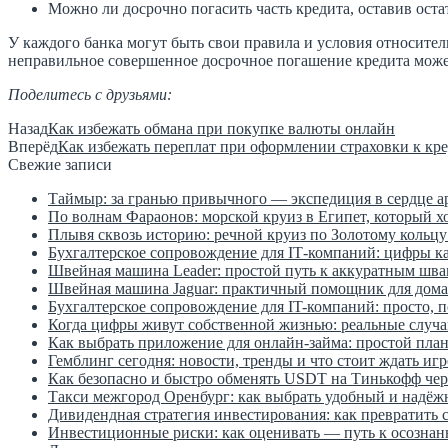
Можно ли досрочно погасить часть кредита, оставив ост
У каждого банка могут быть свои правила и условия относител
неправильное совершенное досрочное погашение кредита може
Поделитесь с друзьями:
Назад
Как избежать обмана при покупке валюты онлайн
Вперёд
Как избежать переплат при оформлении страховки к кр
Свежие записи
Таймыр: за гранью привычного — экспедиция в сердце а
По волнам Фараонов: морской круиз в Египет, который х
Плывя сквозь историю: речной круиз по Золотому кольцу
Бухгалтерское сопровождение для IT‑компаний: цифры к
Швейная машина Leader: простой путь к аккуратным шва
Швейная машина Jaguar: практичный помощник для дома
Бухгалтерское сопровождение для IT-компаний: просто, 
Когда цифры живут собственной жизнью: реальные случаи
Как выбрать приложение для онлайн-займа: простой план
Гемблинг сегодня: новости, тренды и что стоит ждать иг
Как безопасно и быстро обменять USDT на Тинькофф чере
Такси межгород Оренбург: как выбрать удобный и надёж
Дивидендная стратегия инвестирования: как превратить
Инвестиционные риски: как оценивать — путь к осозна