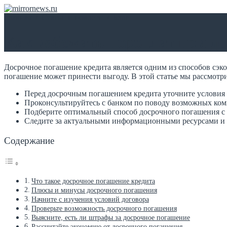
Главная
/
Статьи и новости
/
Блог
Как избежать переплат при д
Досрочное погашение кредита является одним из способов сэк
погашение может принести выгоду. В этой статье мы рассмотри
Перед досрочным погашением кредита уточните условия
Проконсультируйтесь с банком по поводу возможных ко
Подберите оптимальный способ досрочного погашения с
Следите за актуальными информационными ресурсами и
Содержание
Что такое досрочное погашение кредита
Плюсы и минусы досрочного погашения
Начните с изучения условий договора
Проверьте возможность досрочного погашения
Выясните, есть ли штрафы за досрочное погашение
Рассчитайте экономию от досрочного погашения