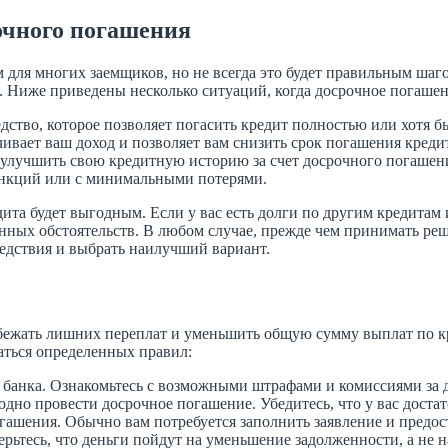
очного погашения
ля многих заемщиков, но не всегда это будет правильным шаго
. Ниже приведены несколько ситуаций, когда досрочное погаше
тво, которое позволяет погасить кредит полностью или хотя б
ивает ваш доход и позволяет вам снизить срок погашения креди
 улучшить свою кредитную историю за счет досрочного погашен
санкций или с минимальными потерями.
дита будет выгодным. Если у вас есть долги по другим кредита
нных обстоятельств. В любом случае, прежде чем принимать реш
едствия и выбрать наилучший вариант.
бежать лишних переплат и уменьшить общую сумму выплат по кр
аться определенных правил:
о банка. Ознакомьтесь с возможными штрафами и комиссиями за 
дно провести досрочное погашение. Убедитесь, что у вас достат
гашения. Обычно вам потребуется заполнить заявление и предос
рьтесь, что деньги пойдут на уменьшение задолженности, а не н