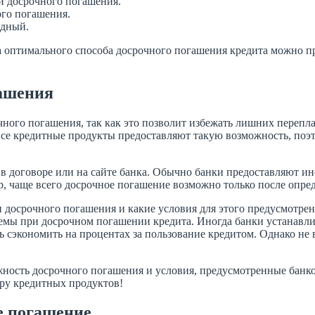
ли досрочного погашения.
ого погашения.
одный.
а оптимального способа досрочного погашения кредита можно п
гашения
ого погашения, так как это позволит избежать лишних перепла
е все кредитные продукты предоставляют такую возможность, по
в договоре или на сайте банка. Обычно банки предоставляют и
р, чаще всего досрочное погашение возможно только после опре
 досрочного погашения и какие условия для этого предусмотрены
емы при досрочном погашении кредита. Иногда банки устанавли
сэкономить на процентах за пользование кредитом. Однако не в
можность досрочного погашения и условия, предусмотренные бан
ору кредитных продуктов!
е погашение