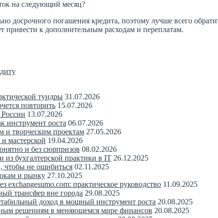
аток на следующий месяц?
ьно досрочного погашения кредита, поэтому лучше всего обратит
т привести к дополнительным расходам и переплатам.
едиту
рктической тундры
31.07.2026
очется повторить
15.07.2026
 России
13.07.2026
ак инструмент роста
06.07.2026
м и творческим проектам
27.05.2026
 и мастерской
19.04.2026
понятно и без сюрпризов
08.02.2026
 из бухгалтерской практики в IT
26.12.2025
, чтобы не ошибиться
02.11.2025
рокам и рынку
27.10.2025
з exchangesumo.com: практическое руководство
11.09.2025
ный трансфер вне города
29.08.2025
 стабильный доход в мощный инструмент роста
20.08.2025
нным решениям в меняющемся мире финансов
20.08.2025