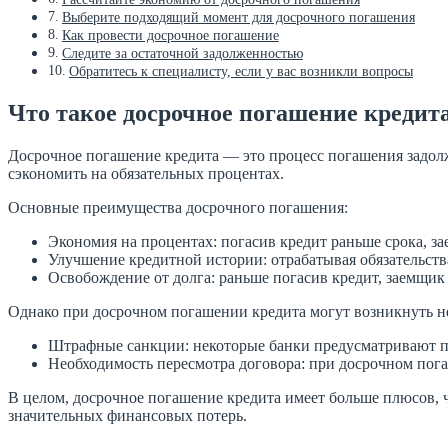
Выберите подходящий момент для досрочного погашения
Как провести досрочное погашение
Следите за остаточной задолженностью
Обратитесь к специалисту, если у вас возникли вопросы
Что такое досрочное погашение кредит
Досрочное погашение кредита — это процесс погашения задолже
сэкономить на обязательных процентах.
Основные преимущества досрочного погашения:
Экономия на процентах: погасив кредит раньше срока, з
Улучшение кредитной истории: отрабатывая обязательств
Освобождение от долга: раньше погасив кредит, заемщик 
Однако при досрочном погашении кредита могут возникнуть н
Штрафные санкции: некоторые банки предусматривают пе
Необходимость пересмотра договора: при досрочном пог
В целом, досрочное погашение кредита имеет больше плюсов, ч
значительных финансовых потерь.