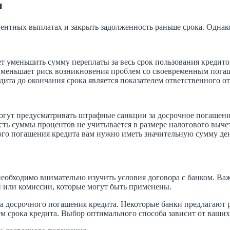
я
ентных выплатах и закрыть задолженность раньше срока. Однако
ет уменьшить сумму переплаты за весь срок пользования кредито
меньшает риск возникновения проблем со своевременным пога
та до окончания срока является показателем ответственного о
гут предусматривать штрафные санкции за досрочное погашени
ть суммы процентов не учитывается в размере налогового вычет
го погашения кредита вам нужно иметь значительную сумму дене
еобходимо внимательно изучить условия договора с банком. Важ
и или комиссии, которые могут быть применены.
а досрочного погашения кредита. Некоторые банки предлагают 
м срока кредита. Выбор оптимального способа зависит от ваши