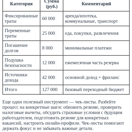
Сумма
Категория
Комментарий
(руб.)
Фиксированные
аренда/ипотека,
60 000
траты
коммунальные, транспорт
Переменные
25 000
еда, покупки, развлечения
траты
Погашение
8 000
минимальные платежи
долгов
Подушка
12 000
ежемесячная часть резерва
безопасности
Источники
42 000
основной доход + фриланс
дохода
Итого
127 000
базовый переходный бюджет
Еще один полезный инструмент — чек-листы. Разбейте
процесс на конкретные шаги: обновить резюме, проверить
налоговые вычеты, обсудить страховые условия с будущим
работодателем, подготовить резюме для конкретных
вакансий, настроить онлайн-профили. Чек-листы помогают
держать фокус и не забывать важные детали.