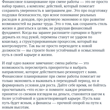
Финансовое планирование при смене работы — это не просто
набор правил, а комплекс действий, который помогает
сохранить уверенность в завтрашнем дне. Это про подготовку
подушки безопасности, про ясное понимание реальных
расходов и доходов, про разумную экономию и про развитие
возможностей на рынке труда. Это о том, как сохранить стиль
жизни и двигаться к целям, не разрушая финансовый
фундамент. Когда вы заранее распишете сценарии и будете
держать их под рукой, перемены станут не ударом по
кошельку, а структурированным процессом, который вы
контролируете. Так вы не просто переходите к новой
должности — вы строите более устойчивый и осмысленный
путь в своей карьере и жизни.
И ещё одно важное замечание: смена работы — это
возможность пересмотреть приоритеты и выбрать
направление, которое действительно резонирует с вами.
Финансовое планирование при смене работы помогает не
только экономить и выживать в переходный период, но и
формировать условия для роста. Дайте себе время, не бойтесь
просчитывать «что если» и помните: каждое решение,
принятое со свежим взглядом на деньги, становится шагом к
более устойчивой и удовлетворяющей карьере. Пусть ваш
путь будет ясным, а финансы — прочной опорой на пути к
новым высотам.