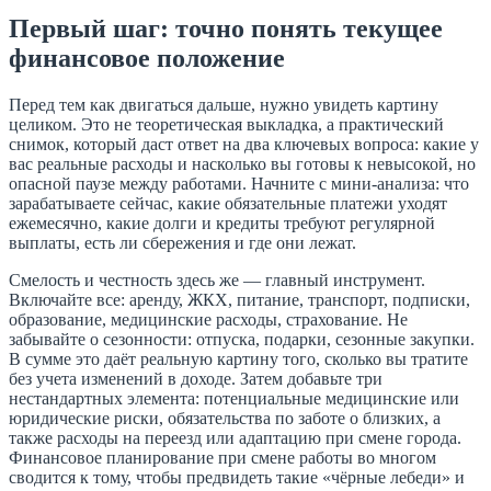
Первый шаг: точно понять текущее
финансовое положение
Перед тем как двигаться дальше, нужно увидеть картину
целиком. Это не теоретическая выкладка, а практический
снимок, который даст ответ на два ключевых вопроса: какие у
вас реальные расходы и насколько вы готовы к невысокой, но
опасной паузе между работами. Начните с мини-анализа: что
зарабатываете сейчас, какие обязательные платежи уходят
ежемесячно, какие долги и кредиты требуют регулярной
выплаты, есть ли сбережения и где они лежат.
Смелость и честность здесь же — главный инструмент.
Включайте все: аренду, ЖКХ, питание, транспорт, подписки,
образование, медицинские расходы, страхование. Не
забывайте о сезонности: отпуска, подарки, сезонные закупки.
В сумме это даёт реальную картину того, сколько вы тратите
без учета изменений в доходе. Затем добавьте три
нестандартных элемента: потенциальные медицинские или
юридические риски, обязательства по заботе о близких, а
также расходы на переезд или адаптацию при смене города.
Финансовое планирование при смене работы во многом
сводится к тому, чтобы предвидеть такие «чёрные лебеди» и