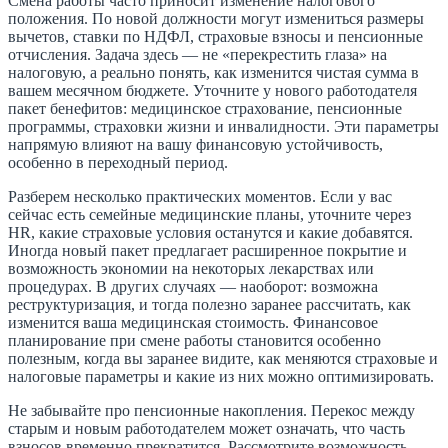
Смена работы часто приносит изменение налогового
положения. По новой должности могут измениться размеры
вычетов, ставки по НДФЛ, страховые взносы и пенсионные
отчисления. Задача здесь — не «перекрестить глаза» на
налоговую, а реально понять, как изменится чистая сумма в
вашем месячном бюджете. Уточните у нового работодателя
пакет бенефитов: медицинское страхование, пенсионные
программы, страховки жизни и инвалидности. Эти параметры
напрямую влияют на вашу финансовую устойчивость,
особенно в переходный период.
Разберем несколько практических моментов. Если у вас
сейчас есть семейные медицинские планы, уточните через
HR, какие страховые условия останутся и какие добавятся.
Иногда новый пакет предлагает расширенное покрытие и
возможность экономии на некоторых лекарствах или
процедурах. В других случаях — наоборот: возможна
реструктуризация, и тогда полезно заранее рассчитать, как
изменится ваша медицинская стоимость. Финансовое
планирование при смене работы становится особенно
полезным, когда вы заранее видите, как меняются страховые и
налоговые параметры и какие из них можно оптимизировать.
Не забывайте про пенсионные накопления. Перекос между
старым и новым работодателем может означать, что часть
взносов временно прекратится. Рассмотрите возможность