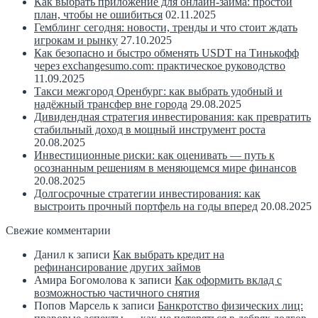
Как выбрать приложение для онлайн-займа: простой
план, чтобы не ошибиться
02.11.2025
Гемблинг сегодня: новости, тренды и что стоит ждать
игрокам и рынку
27.10.2025
Как безопасно и быстро обменять USDT на Тинькофф
через exchangesumo.com: практическое руководство
11.09.2025
Такси межгород Оренбург: как выбрать удобный и
надёжный трансфер вне города
29.08.2025
Дивидендная стратегия инвестирования: как превратить
стабильный доход в мощный инструмент роста
20.08.2025
Инвестиционные риски: как оценивать — путь к
осознанным решениям в меняющемся мире финансов
20.08.2025
Долгосрочные стратегии инвестирования: как
выстроить прочный портфель на годы вперед
20.08.2025
Свежие комментарии
Данил
к записи
Как выбрать кредит на
рефинансирование других займов
Амира Богомолова
к записи
Как оформить вклад с
возможностью частичного снятия
Попов Марсель
к записи
Банкротство физических лиц: