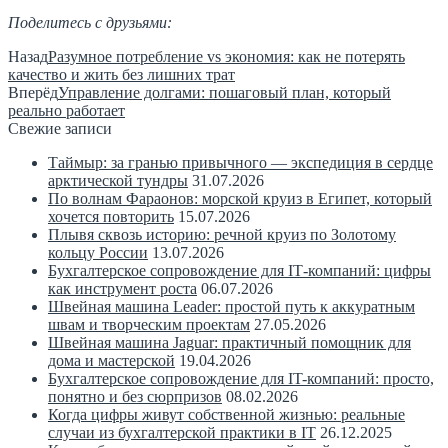
Поделитесь с друзьями:
Назад
Разумное потребление vs экономия: как не потерять
качество и жить без лишних трат
Вперёд
Управление долгами: пошаговый план, который
реально работает
Свежие записи
Таймыр: за гранью привычного — экспедиция в сердце
арктической тундры
31.07.2026
По волнам Фараонов: морской круиз в Египет, который
хочется повторить
15.07.2026
Плывя сквозь историю: речной круиз по Золотому
кольцу России
13.07.2026
Бухгалтерское сопровождение для IT‑компаний: цифры
как инструмент роста
06.07.2026
Швейная машина Leader: простой путь к аккуратным
швам и творческим проектам
27.05.2026
Швейная машина Jaguar: практичный помощник для
дома и мастерской
19.04.2026
Бухгалтерское сопровождение для IT-компаний: просто,
понятно и без сюрпризов
08.02.2026
Когда цифры живут собственной жизнью: реальные
случаи из бухгалтерской практики в IT
26.12.2025