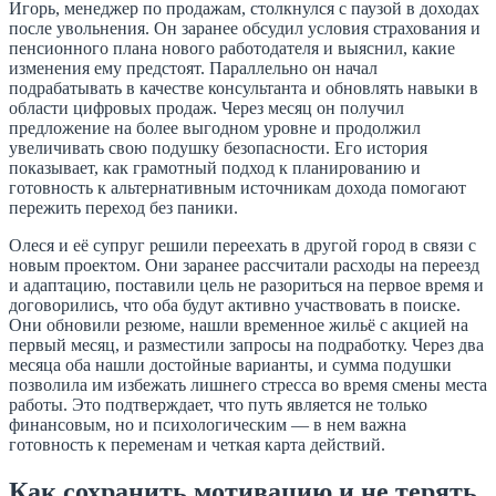
Игорь, менеджер по продажам, столкнулся с паузой в доходах
после увольнения. Он заранее обсудил условия страхования и
пенсионного плана нового работодателя и выяснил, какие
изменения ему предстоят. Параллельно он начал
подрабатывать в качестве консультанта и обновлять навыки в
области цифровых продаж. Через месяц он получил
предложение на более выгодном уровне и продолжил
увеличивать свою подушку безопасности. Его история
показывает, как грамотный подход к планированию и
готовность к альтернативным источникам дохода помогают
пережить переход без паники.
Олеся и её супруг решили переехать в другой город в связи с
новым проектом. Они заранее рассчитали расходы на переезд
и адаптацию, поставили цель не разориться на первое время и
договорились, что оба будут активно участвовать в поиске.
Они обновили резюме, нашли временное жильё с акцией на
первый месяц, и разместили запросы на подработку. Через два
месяца оба нашли достойные варианты, и сумма подушки
позволила им избежать лишнего стресса во время смены места
работы. Это подтверждает, что путь является не только
финансовым, но и психологическим — в нем важна
готовность к переменам и четкая карта действий.
Как сохранить мотивацию и не терять