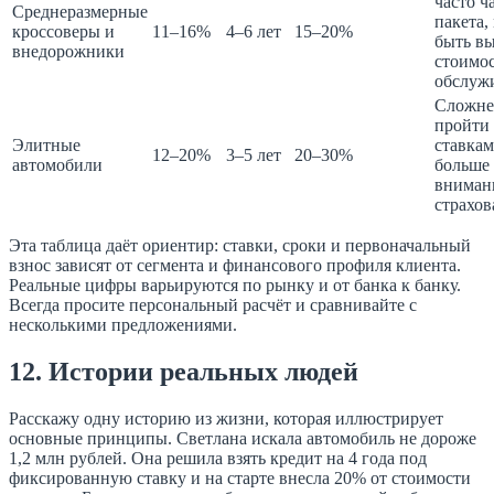
часто ч
Среднеразмерные
пакета,
кроссоверы и
11–16%
4–6 лет
15–20%
быть в
внедорожники
стоимо
обслуж
Сложне
пройти
Элитные
ставкам
12–20%
3–5 лет
20–30%
автомобили
больше
вниман
страхо
Эта таблица даёт ориентир: ставки, сроки и первоначальный
взнос зависят от сегмента и финансового профиля клиента.
Реальные цифры варьируются по рынку и от банка к банку.
Всегда просите персональный расчёт и сравнивайте с
несколькими предложениями.
12. Истории реальных людей
Расскажу одну историю из жизни, которая иллюстрирует
основные принципы. Светлана искала автомобиль не дороже
1,2 млн рублей. Она решила взять кредит на 4 года под
фиксированную ставку и на старте внесла 20% от стоимости