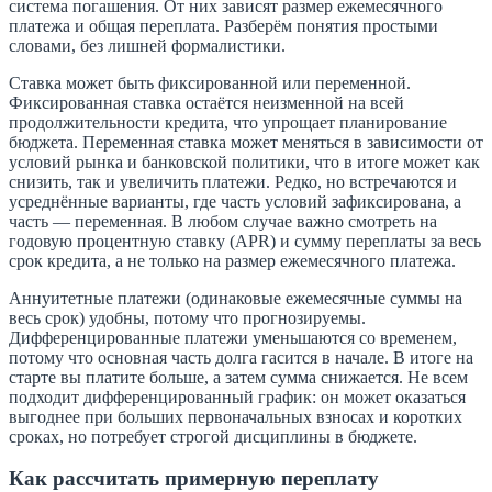
система погашения. От них зависят размер ежемесячного
платежа и общая переплата. Разберём понятия простыми
словами, без лишней формалистики.
Ставка может быть фиксированной или переменной.
Фиксированная ставка остаётся неизменной на всей
продолжительности кредита, что упрощает планирование
бюджета. Переменная ставка может меняться в зависимости от
условий рынка и банковской политики, что в итоге может как
снизить, так и увеличить платежи. Редко, но встречаются и
усреднённые варианты, где часть условий зафиксирована, а
часть — переменная. В любом случае важно смотреть на
годовую процентную ставку (APR) и сумму переплаты за весь
срок кредита, а не только на размер ежемесячного платежа.
Аннуитетные платежи (одинаковые ежемесячные суммы на
весь срок) удобны, потому что прогнозируемы.
Дифференцированные платежи уменьшаются со временем,
потому что основная часть долга гасится в начале. В итоге на
старте вы платите больше, а затем сумма снижается. Не всем
подходит дифференцированный график: он может оказаться
выгоднее при больших первоначальных взносах и коротких
сроках, но потребует строгой дисциплины в бюджете.
Как рассчитать примерную переплату