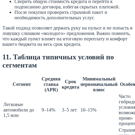
Сверить общую стоимость кредита и перейти к
подписанию договора, избегая скрытых платежей.
После покупки проверить страховой пакет и
необходимость дополнительных услуг.
Такой подход позволяет держать руку на пульсе и не попасть в
ловушку слишком «молодого» предложения. Важно помнить,
что каждый пункт влияет на итоговую переплату и комфорт
вашего бюджета на весь срок кредита.
11. Таблица типичных условий по
сегментам
Средняя
Минимальный
Срок
Сегмент
ставка
первоначальный
Особен
кредита
(APR)
взнос
Часто
гибрид
Легковые
условия
автомобили до
9–14%
3–5 лет
10–15%
возмож
1,5 млн
промо-
процен
Страхо