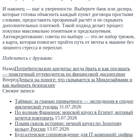
И наконец — шаг к уверенности. Выберите банк или дилера,
которые готовы объяснить каждый пункт договора простыми
словами, предоставить прозрачный расчёт и не скрывать
дополнительных платежей. Такой подход делает процесс
покупки максимально понятным и предсказуемым.
Автокредитование: советы по выбору — это не набор трюков,
а карта, которая помогает пройти путь от мечты к машине без
лишнего стресса и переплат.
Поделитесь с друзьями:
Назад
Потребительские кредиты: когда брать и как погашать
— практичный путеводитель по финансовой дисциплине
Вперёд
Деньги на пороге: что скрывается за Микрозаймами и
как выбирать безопаснее
Свежие записи
Таймыр: за гранью привычного — экспедиция в сердце
арктической тундры
31.07.2026
По волнам Фараонов: морской круиз в Египет, который
хочется повторить
15.07.2026
Плывя сквозь историю: речной круиз по Золотому
кольцу России
13.07.2026
Бухгалтерское сопровождение для IT‑компаний: цифры