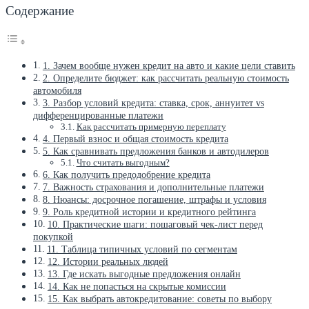
Содержание
1. Зачем вообще нужен кредит на авто и какие цели ставить
2. Определите бюджет: как рассчитать реальную стоимость
автомобиля
3. Разбор условий кредита: ставка, срок, аннуитет vs
дифференцированные платежи
Как рассчитать примерную переплату
4. Первый взнос и общая стоимость кредита
5. Как сравнивать предложения банков и автодилеров
Что считать выгодным?
6. Как получить предодобрение кредита
7. Важность страхования и дополнительные платежи
8. Нюансы: досрочное погашение, штрафы и условия
9. Роль кредитной истории и кредитного рейтинга
10. Практические шаги: пошаговый чек-лист перед
покупкой
11. Таблица типичных условий по сегментам
12. Истории реальных людей
13. Где искать выгодные предложения онлайн
14. Как не попасться на скрытые комиссии
15. Как выбрать автокредитование: советы по выбору