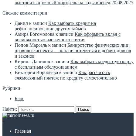
выстроить прочный портфель на годы вперед
20.08.2025
Свежие комментарии
Данил
к записи
Как выбрать кредит на
рефинансирование других займов
Амира Богомолова
к записи
Как оформить вклад с
возможностью частичного снятия
Попов Марсель
к записи
Банкротство физических лиц:
правовые аспекты — как не потеряться в дебрях долгов
и законов
Кирилл Данилов
к записи
Как выбрать кредитную карту
с бесплатным обслуживанием
Виктория Воробьева
к записи
Как рассчитать
ежемесячный платеж по кредиту самостоятельно
Рубрики
Блог
Найти:
,
Главная