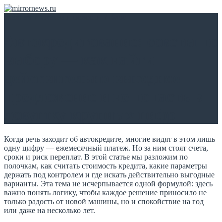
Главная
/
Статьи и новости
/
Блог
Автокредитование: советы по
выбору — как найти
действительно выгодное
предложение и не попасть в
ловушку крупных цифр
Когда речь заходит об автокредите, многие видят в этом лишь
одну цифру — ежемесячный платеж. Но за ним стоят счета,
сроки и риск переплат. В этой статье мы разложим по
полочкам, как считать стоимость кредита, какие параметры
держать под контролем и где искать действительно выгодные
варианты. Эта тема не исчерпывается одной формулой: здесь
важно понять логику, чтобы каждое решение приносило не
только радость от новой машины, но и спокойствие на год
или даже на несколько лет.