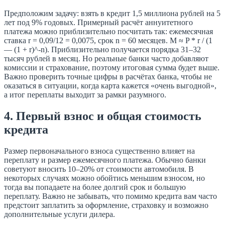
Предположим задачу: взять в кредит 1,5 миллиона рублей на 5
лет под 9% годовых. Примерный расчёт аннуитетного
платежа можно приблизительно посчитать так: ежемесячная
ставка r = 0,09/12 = 0,0075, срок n = 60 месяцев. М ≈ P * r / (1
— (1 + r)^-n). Приблизительно получается порядка 31–32
тысяч рублей в месяц. Но реальные банки часто добавляют
комиссии и страхование, поэтому итоговая сумма будет выше.
Важно проверить точные цифры в расчётах банка, чтобы не
оказаться в ситуации, когда карта кажется «очень выгодной»,
а итог переплаты выходит за рамки разумного.
4. Первый взнос и общая стоимость
кредита
Размер первоначального взноса существенно влияет на
переплату и размер ежемесячного платежа. Обычно банки
советуют вносить 10–20% от стоимости автомобиля. В
некоторых случаях можно обойтись меньшим взносом, но
тогда вы попадаете на более долгий срок и большую
переплату. Важно не забывать, что помимо кредита вам часто
предстоит заплатить за оформление, страховку и возможно
дополнительные услуги дилера.