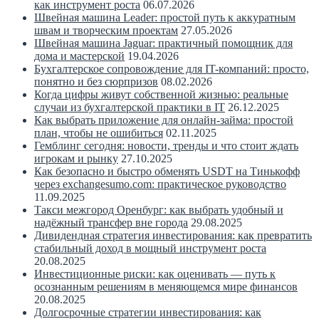
как инструмент роста
06.07.2026
Швейная машина Leader: простой путь к аккуратным
швам и творческим проектам
27.05.2026
Швейная машина Jaguar: практичный помощник для
дома и мастерской
19.04.2026
Бухгалтерское сопровождение для IT-компаний: просто,
понятно и без сюрпризов
08.02.2026
Когда цифры живут собственной жизнью: реальные
случаи из бухгалтерской практики в IT
26.12.2025
Как выбрать приложение для онлайн-займа: простой
план, чтобы не ошибиться
02.11.2025
Гемблинг сегодня: новости, тренды и что стоит ждать
игрокам и рынку
27.10.2025
Как безопасно и быстро обменять USDT на Тинькофф
через exchangesumo.com: практическое руководство
11.09.2025
Такси межгород Оренбург: как выбрать удобный и
надёжный трансфер вне города
29.08.2025
Дивидендная стратегия инвестирования: как превратить
стабильный доход в мощный инструмент роста
20.08.2025
Инвестиционные риски: как оценивать — путь к
осознанным решениям в меняющемся мире финансов
20.08.2025
Долгосрочные стратегии инвестирования: как