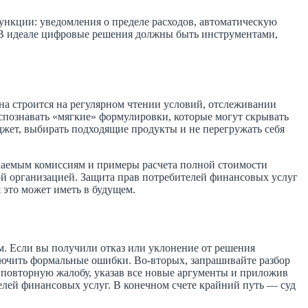
нкции: уведомления о пределе расходов, автоматическую
. В идеале цифровые решения должны быть инструментами,
на строится на регулярном чтении условий, отслеживании
спознавать «мягкие» формулировки, которые могут скрывать
джет, выбирать подходящие продукты и не перегружать себя
ечаемым комиссиям и примеры расчета полной стоимости
ой организацией. Защита прав потребителей финансовых услуг
 это может иметь в будущем.
ым. Если вы получили отказ или уклонение от решения
ключить формальные ошибки. Во‑вторых, запрашивайте разбор
те повторную жалобу, указав все новые аргументы и приложив
елей финансовых услуг. В конечном счете крайний путь — суд