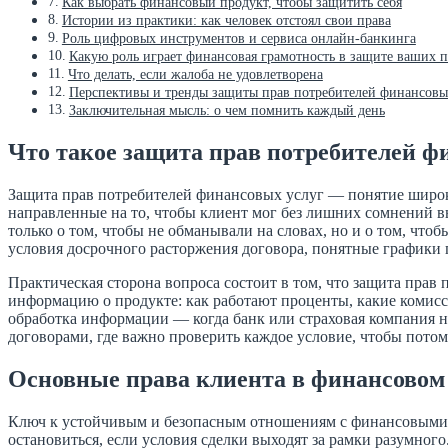
Как выбрать финансовый продукт, чтобы защитить себя
Истории из практики: как человек отстоял свои права
Роль цифровых инструментов и сервиса онлайн-банкинга
Какую роль играет финансовая грамотность в защите ваших п
Что делать, если жалоба не удовлетворена
Перспективы и тренды защиты прав потребителей финансовы
Заключительная мысль: о чем помнить каждый день
Что такое защита прав потребителей ф
Защита прав потребителей финансовых услуг — понятие широк
направленные на то, чтобы клиент мог без лишних сомнений вы
только о том, чтобы не обманывали на словах, но и о том, что
условия досрочного расторжения договора, понятные графики 
Практическая сторона вопроса состоит в том, что защита прав
информацию о продукте: как работают проценты, какие комисси
обработка информации — когда банк или страховая компания не
договорами, где важно проверить каждое условие, чтобы потом н
Основные права клиента в финансовом
Ключ к устойчивым и безопасным отношениям с финансовыми 
остановиться, если условия сделки выходят за рамки разумно