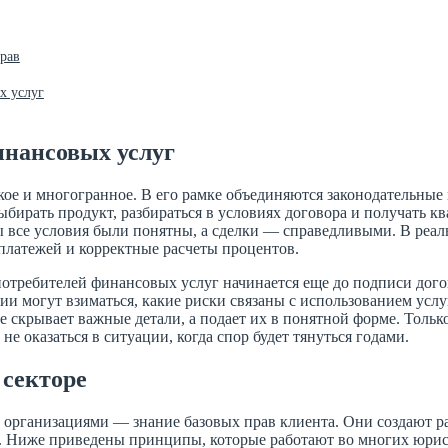
рав
х услуг
инансовых услуг
ое и многогранное. В его рамке объединяются законодательные 
бирать продукт, разбираться в условиях договора и получать к
бы все условия были понятны, а сделки — справедливыми. В реал
платежей и корректные расчеты процентов.
 потребителей финансовых услуг начинается еще до подписи дог
и могут взиматься, какие риски связаны с использованием услу
 скрывает важные детали, а подает их в понятной форме. Только
е оказаться в ситуации, когда спор будет тянуться годами.
 секторе
организациями — знание базовых прав клиента. Они создают р
го. Ниже приведены принципы, которые работают во многих юри