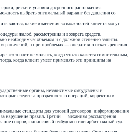
сроки, риски и условия досрочного расторжения.
можность выбрать оптимальный вариант без давления со
считываются, какие изменения возможностей клиента могут
оцедуры жалоб, рассмотрения и возврата средств.
льно необходимым объемом и с должной степенью защиты.
 ограничений, а при проблемах — оперативно искать решения.
е это значит не молчать, когда что-то кажется сомнительным,
 тогда, когда клиент умеет применять эти принципы на
осударственные органы, независимые омбудсмены и
которые следят за прозрачностью операций, корректным
инимальные стандарты для условий договоров, информирования
т за нарушение правил. Третий — механизм рассмотрения
ование споров, финансовый омбудсмен или арбитражный суд.
учае спора и как быстро будет получен ответ. Финансовая