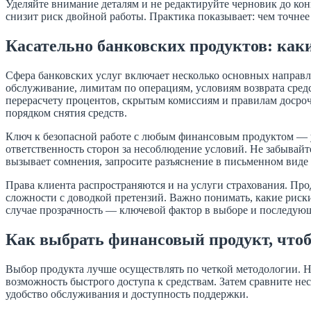
Уделяйте внимание деталям и не редактируйте черновик до кон
снизит риск двойной работы. Практика показывает: чем точнее 
Касательно банковских продуктов: как
Сфера банковских услуг включает несколько основных направл
обслуживание, лимитам по операциям, условиям возврата сред
перерасчету процентов, скрытым комиссиям и правилам досро
порядком снятия средств.
Ключ к безопасной работе с любым финансовым продуктом — у
ответственность сторон за несоблюдение условий. Не забывайт
вызывает сомнения, запросите разъяснение в письменном виде 
Права клиента распространяются и на услуги страхования. Про
сложности с доводкой претензий. Важно понимать, какие риск
случае прозрачность — ключевой фактор в выборе и последую
Как выбрать финансовый продукт, что
Выбор продукта лучше осуществлять по четкой методологии. Н
возможность быстрого доступа к средствам. Затем сравните не
удобство обслуживания и доступность поддержки.