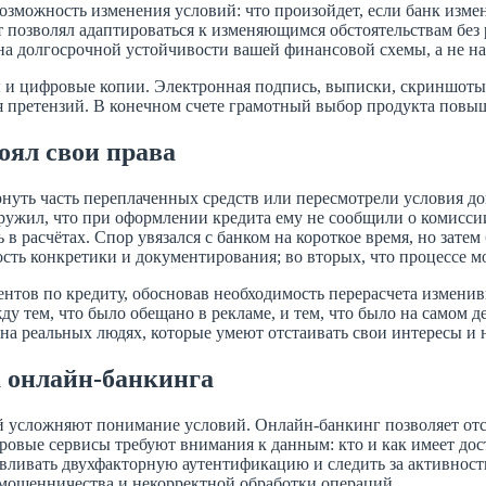
возможность изменения условий: что произойдет, если банк изме
 позволял адаптироваться к изменяющимся обстоятельствам без 
на долгосрочной устойчивости вашей финансовой схемы, а не на
и цифровые копии. Электронная подпись, выписки, скриншоты 
я претензий. В конечном счете грамотный выбор продукта повыш
оял свои права
нуть часть переплаченных средств или пересмотрели условия до
ужил, что при оформлении кредита ему не сообщили о комиссии 
в расчётах. Спор увязался с банком на короткое время, но зате
сть конкретики и документирования; во вторых, что процессе м
центов по кредиту, обосновав необходимость перерасчета измен
 тем, что было обещано в рекламе, и тем, что было на самом д
на реальных людях, которые умеют отстаивать свои интересы и н
а онлайн-банкинга
 усложняют понимание условий. Онлайн-банкинг позволяет отс
ровые сервисы требуют внимания к данным: кто и как имеет дос
авливать двухфакторную аутентификацию и следить за активнос
мошенничества и некорректной обработки операций.