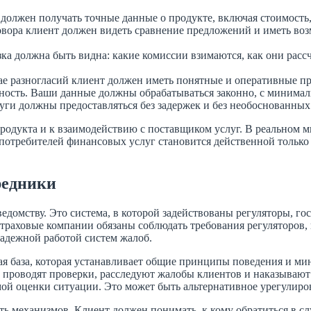
олжен получать точные данные о продукте, включая стоимость, 
овора клиент должен видеть сравнение предложений и иметь воз
зка должна быть видна: какие комиссии взимаются, как они рас
ае разногласий клиент должен иметь понятные и оперативные пр
ность. Ваши данные должны обрабатываться законно, с минима
уги должны предоставляться без задержек и без необоснованных
дукта и к взаимодействию с поставщиком услуг. В реальном мир
в потребителей финансовых услуг становится действенной только
редники
едомству. Это система, в которой задействованы регуляторы, г
траховые компании обязаны соблюдать требования регуляторов, 
адежной работой систем жалоб.
ая база, которая устанавливает общие принципы поведения и м
ы проводят проверки, расследуют жалобы клиентов и наказываю
имой оценки ситуации. Это может быть альтернативное урегулир
ть механизмов. Клиент должен понимать, к кому обратиться в сл