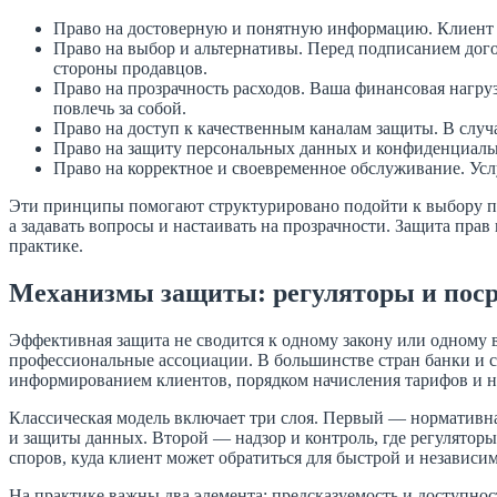
Право на достоверную и понятную информацию. Клиент д
Право на выбор и альтернативы. Перед подписанием дог
стороны продавцов.
Право на прозрачность расходов. Ваша финансовая нагру
повлечь за собой.
Право на доступ к качественным каналам защиты. В случ
Право на защиту персональных данных и конфиденциаль
Право на корректное и своевременное обслуживание. Усл
Эти принципы помогают структурировано подойти к выбору про
а задавать вопросы и настаивать на прозрачности. Защита пра
практике.
Механизмы защиты: регуляторы и пос
Эффективная защита не сводится к одному закону или одному в
профессиональные ассоциации. В большинстве стран банки и с
информированием клиентов, порядком начисления тарифов и н
Классическая модель включает три слоя. Первый — нормативн
и защиты данных. Второй — надзор и контроль, где регулятор
споров, куда клиент может обратиться для быстрой и независ
На практике важны два элемента: предсказуемость и доступнос