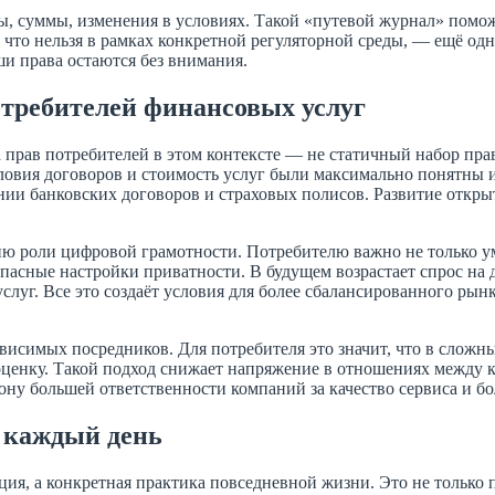
ы, суммы, изменения в условиях. Такой «путевой журнал» помо
что нельзя в рамках конкретной регуляторной среды, — ещё одн
ши права остаются без внимания.
требителей финансовых услуг
прав потребителей в этом контексте — не статичный набор пра
условия договоров и стоимость услуг были максимально понятны
тении банковских договоров и страховых полисов. Развитие отк
ю роли цифровой грамотности. Потребителю важно не только у
пасные настройки приватности. В будущем возрастает спрос на
слуг. Все это создаёт условия для более сбалансированного рын
исимых посредников. Для потребителя это значит, что в сложны
ценку. Такой подход снижает напряжение в отношениях между к
рону большей ответственности компаний за качество сервиса и 
 каждый день
я, а конкретная практика повседневной жизни. Это не только пр