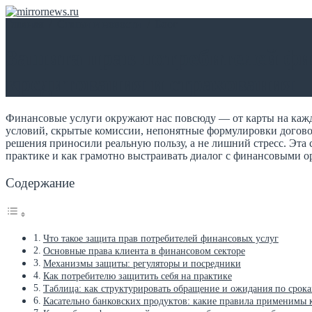
Главная
/
Статьи и новости
/
Блог
Защита прав потребителей фин
кредитования и страхования
Финансовые услуги окружают нас повсюду — от карты на каж
условий, скрытые комиссии, непонятные формулировки договоро
решения приносили реальную пользу, а не лишний стресс. Эта 
практике и как грамотно выстраивать диалог с финансовыми о
Содержание
Что такое защита прав потребителей финансовых услуг
Основные права клиента в финансовом секторе
Механизмы защиты: регуляторы и посредники
Как потребителю защитить себя на практике
Таблица: как структурировать обращение и ожидания по срок
Касательно банковских продуктов: какие правила применимы к