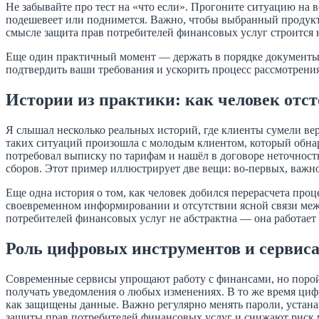
Не забывайте про тест на «что если». Прогоните ситуацию на 
подешевеет или поднимется. Важно, чтобы выбранный продукт
смысле защита прав потребителей финансовых услуг строится 
Еще один практичный момент — держать в порядке документы 
подтвердить ваши требования и ускорить процесс рассмотрени
Истории из практики: как человек отст
Я слышал несколько реальных историй, где клиенты сумели вер
таких ситуаций произошла с молодым клиентом, который обнар
потребовал выписку по тарифам и нашёл в договоре неточность 
сборов. Этот пример иллюстрирует две вещи: во‑первых, важно
Еще одна история о том, как человек добился перерасчета про
своевременном информировании и отсутствии ясной связи между
потребителей финансовых услуг не абстрактна — она работает 
Роль цифровых инструментов и сервис
Современные сервисы упрощают работу с финансами, но порой
получать уведомления о любых изменениях. В то же время циф
как защищены данные. Важно регулярно менять пароли, устан
защиты прав потребителей финансовых услуг и снижают риск 