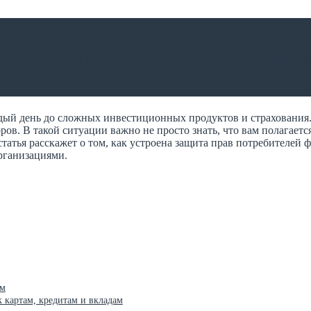
ансовых услуг: как не потеря
дый день до сложных инвестиционных продуктов и страхования
в. В такой ситуации важно не просто знать, что вам полагается
статья расскажет о том, как устроена защита прав потребителей
рганизациями.
ам
 картам, кредитам и вкладам