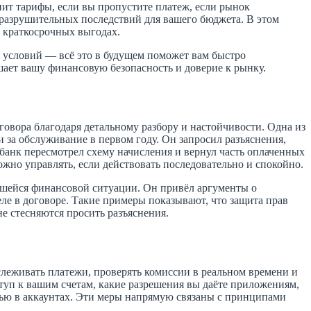
нит тарифы, если вы пропустите платеж, если рынок
разрушительных последствий для вашего бюджета. В этом
 краткосрочных выгодах.
условий — всё это в будущем поможет вам быстро
ает вашу финансовую безопасность и доверие к рынку.
говора благодаря детальному разбору и настойчивости. Одна из
за обслуживание в первом году. Он запросил разъяснения,
м банк пересмотрел схему начисления и вернул часть оплаченных
ожно управлять, если действовать последовательно и спокойно.
ившейся финансовой ситуации. Он привёл аргументы о
еле в договоре. Такие примеры показывают, что защита прав
е стесняются просить разъяснения.
леживать платежи, проверять комиссии в реальном времени и
туп к вашим счетам, какие разрешения вы даёте приложениям,
тью в аккаунтах. Эти меры напрямую связаны с принципами