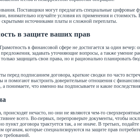
ивания. Поставщики могут предлагать специальные цифровые фу
ции, внимательно изучайте условия их применения и стоимость
е скрытыми источниками платы и сложной переплаты.
ость в защите ваших прав
амотность в финансовой сфере не достигается за один вечер: о
предложения, задавать уточняющие вопросы, а также умение ра
 только защищать свои права, но и рационально планировать бю
ты перед подписанием договора, краткие сводки по часто встр
рвы и помогают выстроить доверительные отношения с финансов
, а понимаете, что именно вы подписываете и какие последствия
на
а, происходят нечасто, но они не являются чем‑то сверхвероятн
ективнее всего. Во‑первых, перепроверьте документы, чтобы ис
о пункт договора трактуется так, а не иначе. В третьих, подай
ым органам, которые специализируются на защите прав потребит
ю требований.