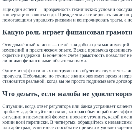
Еще один аспект — прозрачность технических условий обслуж
конвертацию валюты и др. Прежде чем активировать такие оп
помогающими управлять рисками и контролировать траты, а н
Какую роль играет финансовая грамотн
Осведомлённый клиент — не лёгкая добыча для манипуляций. Гр
изменений и практическом опыте. Важна привычка сравнивать 
скрытые издержки. В конечном счете грамотность позволяет не
лишними финансовыми обязательствами.
Одним из эффективных инструментов обучения служат чек-лис
продукта. Небольшие, но точные знания экономят время и не
становится реальной, когда вы не просто подписываете договор
Что делать, если жалоба не удовлетворе
Ситуации, когда ответ регулятора или банка устраивает клиент
проблемы, действуйте по схеме, которая обычно работает эфф
ситуации в письменной форме и просите уточнить, какой именн
копии всей переписки. В четвёртых, обращайтесь к независим
или арбитраж, если иные способы не привели к удовлетворени