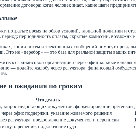
формление договора: когда человек знает, какие шаги предприня
ктике
укт, потратьте время на обзор условий, тарифной политики и от
сь период: периодичность оплаты, скрытые комиссии, возможные
нках, копии писем и электронных сообщений помогут при дальн
. Это не «перебор» — это база для реальной защиты ваших инт
яжитесь с финансовой организацией через официальные каналы ж
уровню — подайте жалобу через регулятора, финансовый омбудсм
иям.
ие и ожидания по срокам
Что делать
, запрос недостающих документов, формулирование претензии
 через офис поддержки, указание желаемого решения
рез регулятора, предоставление документов и переписки
стигнуто решение, подключение суда