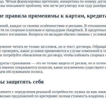
ца. Чёткая формулировка претензии, конкретика по номеру догов
вы описываете проблему, чем легче регулятору или суду разобрат
ие правила применимы к картам, кредит
ений, каждое со своими особенностями и рисками. В отношении 
ств по спорным платежам и процедурам chargeback. В кредитных
чного погашения. Вопросы по вкладам обычно связаны с услов
мение читать не только заголовок, но и текст договора. Обра
е проверять, какие условия применяются в случае изменений в т
и потребуйте обновления по договору, чтобы избежать спорных 
дукты страхования — это не только защита от рисков, но и пот
и именно покрываются полисом, какие исключения существуют и
щем обслуживании полиса.
бы защитить себя
ачните с определения реальной потребности: нужна ли вам ликв
сколько предложений по критериям: полная стоимость владения, 