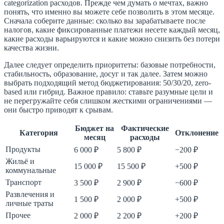
categorization расходов. Прежде чем думать о мечтах, важно
понять, что именно вы можете себе позволить в этом месяце.
Сначала соберите данные: сколько вы зарабатываете после
налогов, какие фиксированные платежи несете каждый месяц,
какие расходы варьируются и какие можно снизить без потери
качества жизни.
Далее следует определить приоритеты: базовые потребности,
стабильность, образование, досуг и так далее. Затем можно
выбрать подходящий метод бюджетирования: 50/30/20, zero-
based или гибрид. Важное правило: ставьте разумные цели и
не перегружайте себя слишком жесткими ограничениями —
они быстро приводят к срывам.
Бюджет на
Фактические
Категория
Отклонение
месяц
расходы
Продукты
6 000 ₽
5 800 ₽
−200 ₽
Жильё и
15 000 ₽
15 500 ₽
+500 ₽
коммунальные
Транспорт
3 500 ₽
2 900 ₽
−600 ₽
Развлечения и
1 500 ₽
2 000 ₽
+500 ₽
личные траты
Прочее
2 000 ₽
2 200 ₽
+200 ₽