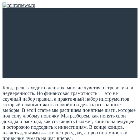
Главная
/
Статьи и новости
/
Блог
Основы финансовой
грамотности для
начинающих: как выстроить
крепкий финансовый
фундамент без стресса
Когда речь заходит о деньгах, многие чувствуют тревогу или
неуверенность. Но финансовая грамотность — это не
скучный набор правил, а практичный набор инструментов,
который помогает жить спокойно и делать осознанные
выборы. В этой статье мы распишем понятные шаги, которые
под силу любому новичку. Мы разберем, как понять свои
доходы и расходы, как составлять бюджет, копить на будущее
и осторожно подходить к инвестициям. В конце концов,
владеть деньгами — это не про удачу, а про системность и
привычку думать на шаг вперед.