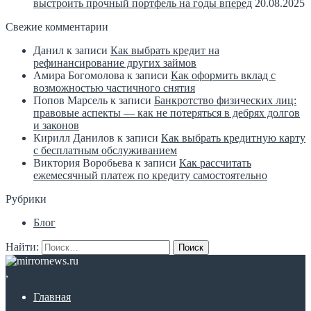
выстроить прочный портфель на годы вперед
20.08.2025
Свежие комментарии
Данил
к записи
Как выбрать кредит на
рефинансирование других займов
Амира Богомолова
к записи
Как оформить вклад с
возможностью частичного снятия
Попов Марсель
к записи
Банкротство физических лиц:
правовые аспекты — как не потеряться в дебрях долгов
и законов
Кирилл Данилов
к записи
Как выбрать кредитную карту
с бесплатным обслуживанием
Виктория Воробьева
к записи
Как рассчитать
ежемесячный платеж по кредиту самостоятельно
Рубрики
Блог
Найти:
,
Главная