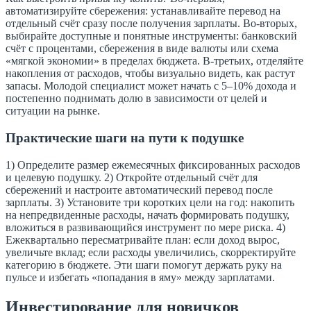
автоматизируйте сбережения: устанавливайте перевод на
отдельный счёт сразу после получения зарплаты. Во-вторых,
выбирайте доступные и понятные инструменты: банковский
счёт с процентами, сбережения в виде валюты или схема
«мягкой экономии» в пределах бюджета. В-третьих, отделяйте
накопления от расходов, чтобы визуально видеть, как растут
запасы. Молодой специалист может начать с 5–10% дохода и
постепенно поднимать долю в зависимости от целей и
ситуации на рынке.
Практические шаги на пути к подушке
1) Определите размер ежемесячных фиксированных расходов
и целевую подушку. 2) Откройте отдельный счёт для
сбережений и настроите автоматический перевод после
зарплаты. 3) Установите три коротких цели на год: накопить
на непредвиденные расходы, начать формировать подушку,
вложиться в развивающийся инструмент по мере риска. 4)
Ежеквартально пересматривайте план: если доход вырос,
увеличьте вклад; если расходы увеличились, скорректируйте
категорию в бюджете. Эти шаги помогут держать руку на
пульсе и избегать «попадания в яму» между зарплатами.
Инвестирование для новичков