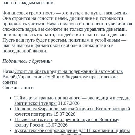
расти с каждым месяцем.
Финансовая грамотность — это путь, а не пункт назначения.
Она строится на ясности целей, дисциплине и готовности
продолжать учиться. Начав с малого и постепенно увеличивая
сложность задач, вы сможете не только управлять деньгами,
но и направлять их на то, что действительно важно для вас.
Пусть ваш путь будет простым, понятным и устойчивым —
шаг за шагом к финансовой свободе и спокойствию в
повседневной жизни.
Поделитесь с друзьями:
Назад
Стоит ли брать кредит на подержанный автомобиль
Вперёд
Управление семейным бюджетом: практические
советы
Свежие записи
Таймыр: за гранью привычного — экспедиция в сердце
арктической тундры
31.07.2026
По волнам Фараонов: морской круиз в Египет, который
хочется повторить
15.07.2026
Плывя сквозь историю: речной круиз по Золотому
кольцу России
13.07.2026
Бухгалтерское сопровождение для IT‑компаний: цифры