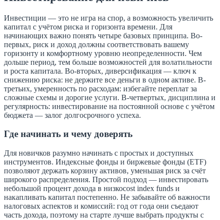
Инвестиции — это не игра на спор, а возможность увеличить
капитал с учётом риска и горизонта времени. Для
начинающих важно понять четыре базовых принципа. Во-
первых, риск и доход должны соответствовать вашему
горизонту и комфортному уровню неопределенности. Чем
дольше период, тем больше возможностей для волатильности
и роста капитала. Во-вторых, диверсификация — ключ к
снижению риска: не держите все деньги в одном активе. В-
третьих, умеренность по расходам: избегайте переплат за
сложные схемы и дорогие услуги. В-четвертых, дисциплина и
регулярность: инвестирование на постоянной основе с учётом
бюджета — залог долгосрочного успеха.
Где начинать и чему доверять
Для новичков разумно начинать с простых и доступных
инструментов. Индексные фонды и биржевые фонды (ETF)
позволяют держать корзину активов, уменьшая риск за счёт
широкого распределения. Простой подход — инвестировать
небольшой процент дохода в низкоcost index funds и
накапливать капитал постепенно. Не забывайте об важности
налоговых аспектов и комиссий: год от года они съедают
часть дохода, поэтому на старте лучше выбрать продукты с