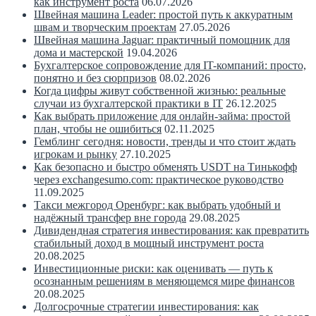
как инструмент роста
06.07.2026
Швейная машина Leader: простой путь к аккуратным
швам и творческим проектам
27.05.2026
Швейная машина Jaguar: практичный помощник для
дома и мастерской
19.04.2026
Бухгалтерское сопровождение для IT-компаний: просто,
понятно и без сюрпризов
08.02.2026
Когда цифры живут собственной жизнью: реальные
случаи из бухгалтерской практики в IT
26.12.2025
Как выбрать приложение для онлайн-займа: простой
план, чтобы не ошибиться
02.11.2025
Гемблинг сегодня: новости, тренды и что стоит ждать
игрокам и рынку
27.10.2025
Как безопасно и быстро обменять USDT на Тинькофф
через exchangesumo.com: практическое руководство
11.09.2025
Такси межгород Оренбург: как выбрать удобный и
надёжный трансфер вне города
29.08.2025
Дивидендная стратегия инвестирования: как превратить
стабильный доход в мощный инструмент роста
20.08.2025
Инвестиционные риски: как оценивать — путь к
осознанным решениям в меняющемся мире финансов
20.08.2025
Долгосрочные стратегии инвестирования: как