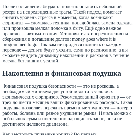
После составления бюджета полезно оставить небольшой
резерв на непредвиденные траты. Такой подход помогает
снизить уровень стресса в моменты, когда возникают
сюрпризы — сломалась техника, понадобилась замена одежды
или произошла мелкая поломка в быту. Ещё одно важное
правило — автоматизация. Установите автоперечисления на
сбережения и погашение долгов: money goes where it is
programmed to go. Так вам не придётся помнить о каждом
переводе — деньги будут уходить сами по расписанию, а вы
сможете увидеть динамику накоплений и расходов в течение
месяца без лишних усилий.
Накопления и финансовая подушка
Финансовая подушка безопасности — это не роскошь, а
необходимый минимум для устойчивости в условиях
экономических сюрпризов. Рекомендованный ориентир — от
трех до шести месяцев ваших фиксированных расходов. Такая
подушка позволяет пережить временные трудности — потерю
работы, болезнь или резкое ухудшение рынка. Начать можно с
небольших сумм и постепенно наращивать запас, пока не
достигнете целевого диапазона.
Как выстроить привычку копить? Во-первых,