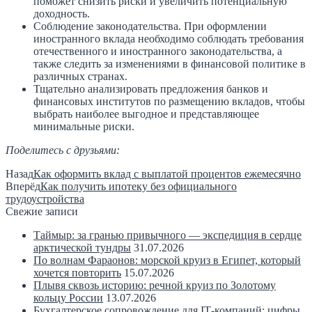
поможет снизить риски и увеличить потенциальную
доходность.
Соблюдение законодательства. При оформлении
иностранного вклада необходимо соблюдать требования
отечественного и иностранного законодательства, а
также следить за изменениями в финансовой политике в
различных странах.
Тщательно анализировать предложения банков и
финансовых институтов по размещению вкладов, чтобы
выбрать наиболее выгодное и представляющее
минимальные риски.
Поделитесь с друзьями:
Назад
Как оформить вклад с выплатой процентов ежемесячно
Вперёд
Как получить ипотеку без официального
трудоустройства
Свежие записи
Таймыр: за гранью привычного — экспедиция в сердце
арктической тундры
31.07.2026
По волнам Фараонов: морской круиз в Египет, который
хочется повторить
15.07.2026
Плывя сквозь историю: речной круиз по Золотому
кольцу России
13.07.2026
Бухгалтерское сопровождение для IT‑компаний: цифры