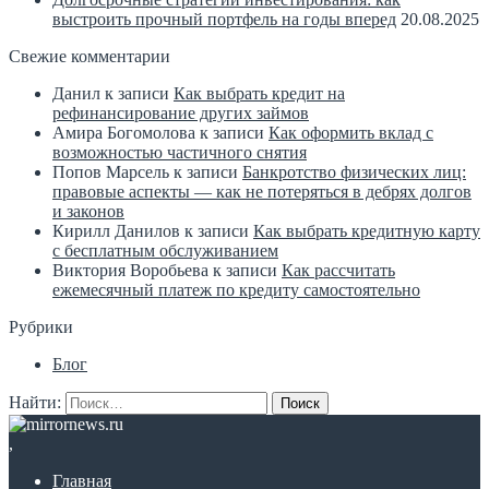
выстроить прочный портфель на годы вперед
20.08.2025
Свежие комментарии
Данил
к записи
Как выбрать кредит на
рефинансирование других займов
Амира Богомолова
к записи
Как оформить вклад с
возможностью частичного снятия
Попов Марсель
к записи
Банкротство физических лиц:
правовые аспекты — как не потеряться в дебрях долгов
и законов
Кирилл Данилов
к записи
Как выбрать кредитную карту
с бесплатным обслуживанием
Виктория Воробьева
к записи
Как рассчитать
ежемесячный платеж по кредиту самостоятельно
Рубрики
Блог
Найти:
,
Главная