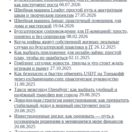
как инструмент роста
06.07.2026
Швейная машина Leader: простой путь к аккуратным
швам и творческим проектам
27.05.2026
Швейная машина Jaguar: практичный помощник для
дома и мастерской
19.04.2026
Бухгалтерское сопровождение для IT-компаний: просто,
понятно и без сюрпризов
08.02.2026
Когда цифры живут собственной жизнью: реальные
случаи из бухгалтерской практики в IT
26.12.2025
Как выбрать приложение для онлайн-займа: простой
план, чтобы не ошибиться
02.11.2025
Гемблинг сегодня: новости, тренды и что стоит ждать
игрокам и рынку
27.10.2025
Как безопасно и быстро обменять USDT на Тинькофф
через exchangesumo.com: практическое руководство
11.09.2025
Такси межгород Оренбург: как выбрать удобный и
надёжный трансфер вне города
29.08.2025
Дивидендная стратегия инвестирования: как превратить
стабильный доход в мощный инструмент роста
20.08.2025
Инвестиционные риски: как оценивать — путь к
осознанным решениям в меняющемся мире финансов
20.08.2025
Долгосрочные стратегии инвестирования: как