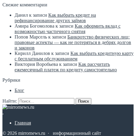
Свежие комментарии
Данил
к записи
Как выбрать кредит на
рефинансирование других займов
Амира Богомолова
к записи
Как оформить вклад с
возможностью частичного снятия
Попов Марсель
к записи
Банкротство физических лиц:
правовые аспекты — как не потеряться в дебрях долгов
и законов
Кирилл Данилов
к записи
Как выбрать кредитную карту
с бесплатным обслуживанием
Виктория Воробьева
к записи
Как рассчитать
ежемесячный платеж по кредиту самостоятельно
Рубрики
Блог
Найти:
,
Главная
©
2026
mirrornews.ru
·
информационный сайт