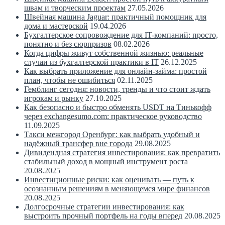
швам и творческим проектам
27.05.2026
Швейная машина Jaguar: практичный помощник для
дома и мастерской
19.04.2026
Бухгалтерское сопровождение для IT-компаний: просто,
понятно и без сюрпризов
08.02.2026
Когда цифры живут собственной жизнью: реальные
случаи из бухгалтерской практики в IT
26.12.2025
Как выбрать приложение для онлайн-займа: простой
план, чтобы не ошибиться
02.11.2025
Гемблинг сегодня: новости, тренды и что стоит ждать
игрокам и рынку
27.10.2025
Как безопасно и быстро обменять USDT на Тинькофф
через exchangesumo.com: практическое руководство
11.09.2025
Такси межгород Оренбург: как выбрать удобный и
надёжный трансфер вне города
29.08.2025
Дивидендная стратегия инвестирования: как превратить
стабильный доход в мощный инструмент роста
20.08.2025
Инвестиционные риски: как оценивать — путь к
осознанным решениям в меняющемся мире финансов
20.08.2025
Долгосрочные стратегии инвестирования: как
выстроить прочный портфель на годы вперед
20.08.2025