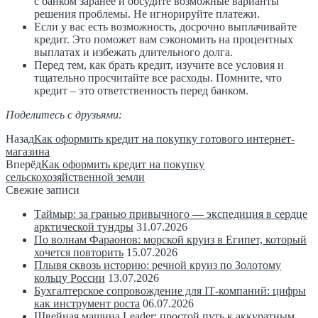
с банком заранее и обсудите возможные варианты
решения проблемы. Не игнорируйте платежи.
Если у вас есть возможность, досрочно выплачивайте
кредит. Это поможет вам сэкономить на процентных
выплатах и избежать длительного долга.
Перед тем, как брать кредит, изучите все условия и
тщательно просчитайте все расходы. Помните, что
кредит – это ответственность перед банком.
Поделитесь с друзьями:
Назад
Как оформить кредит на покупку готового интернет-
магазина
Вперёд
Как оформить кредит на покупку
сельскохозяйственной земли
Свежие записи
Таймыр: за гранью привычного — экспедиция в сердце
арктической тундры
31.07.2026
По волнам Фараонов: морской круиз в Египет, который
хочется повторить
15.07.2026
Плывя сквозь историю: речной круиз по Золотому
кольцу России
13.07.2026
Бухгалтерское сопровождение для IT‑компаний: цифры
как инструмент роста
06.07.2026
Швейная машина Leader: простой путь к аккуратным