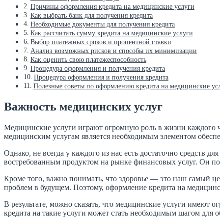
Причины оформления кредита на медицинские услуги
Как выбрать банк для получения кредита
Необходимые документы для получения кредита
Как рассчитать сумму кредита на медицинские услуги
Выбор платежных сроков и процентной ставки
Анализ возможных рисков и способы их минимизации
Как оценить свою платежеспособность
Процедура оформления и получения кредита
Процедура оформления и получения кредита
Полезные советы по оформлению кредита на медицинские ус
Важность медицинских услуг
Медицинские услуги играют огромную роль в жизни каждого че
медицинским услугам является необходимым элементом обеспе
Однако, не всегда у каждого из нас есть достаточно средств д
востребованным продуктом на рынке финансовых услуг. Он поз
Кроме того, важно понимать, что здоровье — это наш самый ц
проблем в будущем. Поэтому, оформление кредита на медицинс
В результате, можно сказать, что медицинские услуги имеют 
кредита на такие услуги может стать необходимым шагом для