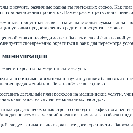
льно изучить различные варианты платежных сроков. Как прави
дит из-за начисления процентов. Важно рассмотреть свои финан
 Чем ниже процентная ставка, тем меньше общая сумма выплат п
ации условия предоставления кредита и процентные ставки.
центной ставки необходимо не забывать о своей финансовой ус
омендуется своевременно обратиться в банк для пересмотра усл
х минимизации
рмлении кредита на медицинские услуги:
редита необходимо внимательно изучить условия банковских п
авнения предложений и выбора наиболее выгодного.
составить детальный план расходов на медицинские услуги, уч
инансовый запас на случай неожиданных расходов.
дитных средств необходимо строго соблюдать график погашения 
банк для пересмотра условий кредитования или разработки инд
ий следует внимательно изучать все договоренности с банком 