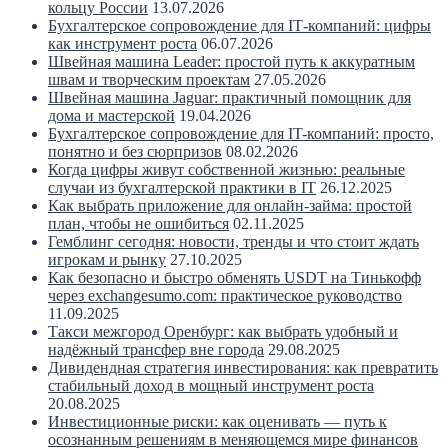
кольцу России
13.07.2026
Бухгалтерское сопровождение для IT‑компаний: цифры
как инструмент роста
06.07.2026
Швейная машина Leader: простой путь к аккуратным
швам и творческим проектам
27.05.2026
Швейная машина Jaguar: практичный помощник для
дома и мастерской
19.04.2026
Бухгалтерское сопровождение для IT-компаний: просто,
понятно и без сюрпризов
08.02.2026
Когда цифры живут собственной жизнью: реальные
случаи из бухгалтерской практики в IT
26.12.2025
Как выбрать приложение для онлайн-займа: простой
план, чтобы не ошибиться
02.11.2025
Гемблинг сегодня: новости, тренды и что стоит ждать
игрокам и рынку
27.10.2025
Как безопасно и быстро обменять USDT на Тинькофф
через exchangesumo.com: практическое руководство
11.09.2025
Такси межгород Оренбург: как выбрать удобный и
надёжный трансфер вне города
29.08.2025
Дивидендная стратегия инвестирования: как превратить
стабильный доход в мощный инструмент роста
20.08.2025
Инвестиционные риски: как оценивать — путь к
осознанным решениям в меняющемся мире финансов