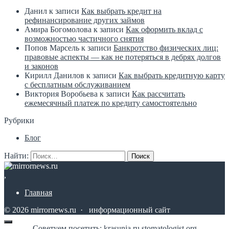
Данил
к записи
Как выбрать кредит на
рефинансирование других займов
Амира Богомолова
к записи
Как оформить вклад с
возможностью частичного снятия
Попов Марсель
к записи
Банкротство физических лиц:
правовые аспекты — как не потеряться в дебрях долгов
и законов
Кирилл Данилов
к записи
Как выбрать кредитную карту
с бесплатным обслуживанием
Виктория Воробьева
к записи
Как рассчитать
ежемесячный платеж по кредиту самостоятельно
Рубрики
Блог
Найти:
,
Главная
©
2026
mirrornews.ru
·
информационный сайт
Советуем посетить:
krasunia.ru
stomatologist.org