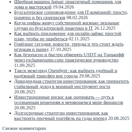
Швейная машина Jaguar: практичный помощник для
дома и мастерской
19.04.2026
Бухгалтерское сопровождение для IT-компаний: просто,
понятно и без сюрпризов
08.02.2026
Когда цифры живут собственной жизнью: реальные
случаи из бухгалтерской практики в IT
26.12.2025
Как выбрать приложение для онлайн-займа: простой
план, чтобы не ошибиться
02.11.2025
Гемблинг сегодня: новости, тренды и что стоит ждать
игрокам и рынку
27.10.2025
Как безопасно и быстро обменять USDT на Тинькофф
через exchangesumo.com: практическое руководство
11.09.2025
Такси межгород Оренбург: как выбрать удобный и
надёжный трансфер вне города
29.08.2025
Дивидендная стратегия инвестирования: как превратить
стабильный доход в мощный инструмент роста
20.08.2025
Инвестиционные риски: как оценивать — путь к
осознанным решениям в меняющемся мире финансов
20.08.2025
Долгосрочные стратегии инвестирования: как
выстроить прочный портфель на годы вперед
20.08.2025
Свежие комментарии