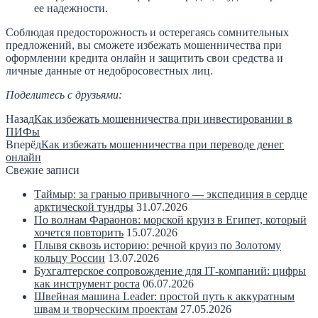
ее надежности.
Соблюдая предосторожность и остерегаясь сомнительных
предложений, вы сможете избежать мошенничества при
оформлении кредита онлайн и защитить свои средства и
личные данные от недобросовестных лиц.
Поделитесь с друзьями:
Назад
Как избежать мошенничества при инвестировании в
ПИФы
Вперёд
Как избежать мошенничества при переводе денег
онлайн
Свежие записи
Таймыр: за гранью привычного — экспедиция в сердце
арктической тундры
31.07.2026
По волнам Фараонов: морской круиз в Египет, который
хочется повторить
15.07.2026
Плывя сквозь историю: речной круиз по Золотому
кольцу России
13.07.2026
Бухгалтерское сопровождение для IT‑компаний: цифры
как инструмент роста
06.07.2026
Швейная машина Leader: простой путь к аккуратным
швам и творческим проектам
27.05.2026