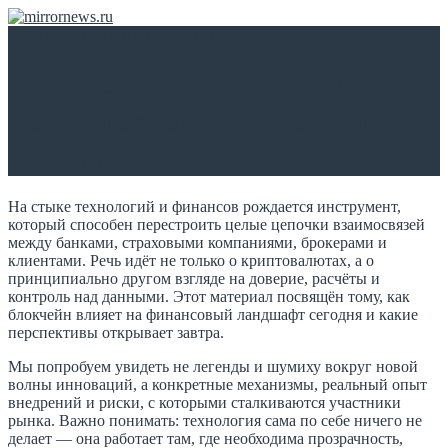
Главная
/
Статьи и новости
/
Блог
Блокчейн в финансах: как
новая технология меняет
правила игры
На стыке технологий и финансов рождается инструмент,
который способен перестроить целые цепочки взаимосвязей
между банками, страховыми компаниями, брокерами и
клиентами. Речь идёт не только о криптовалютах, а о
принципиально другом взгляде на доверие, расчёты и
контроль над данными. Этот материал посвящён тому, как
блокчейн влияет на финансовый ландшафт сегодня и какие
перспективы открывает завтра.
Мы попробуем увидеть не легенды и шумиху вокруг новой
волны инноваций, а конкретные механизмы, реальный опыт
внедрений и риски, с которыми сталкиваются участники
рынка. Важно понимать: технология сама по себе ничего не
делает — она работает там, где необходима прозрачность,