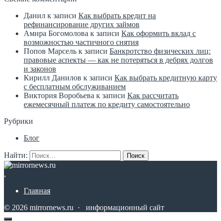
Данил
к записи
Как выбрать кредит на
рефинансирование других займов
Амира Богомолова
к записи
Как оформить вклад с
возможностью частичного снятия
Попов Марсель
к записи
Банкротство физических лиц:
правовые аспекты — как не потеряться в дебрях долгов
и законов
Кирилл Данилов
к записи
Как выбрать кредитную карту
с бесплатным обслуживанием
Виктория Воробьева
к записи
Как рассчитать
ежемесячный платеж по кредиту самостоятельно
Рубрики
Блог
Найти:
,
Главная
©
2026
mirrornews.ru
·
информационный сайт