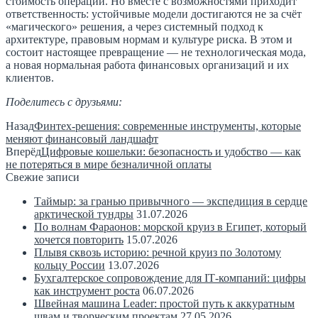
стоимость операций. Но вместе с возможностями приходит
ответственность: устойчивые модели достигаются не за счёт
«магического» решения, а через системный подход к
архитектуре, правовым нормам и культуре риска. В этом и
состоит настоящее превращение — не технологическая мода,
а новая нормальная работа финансовых организаций и их
клиентов.
Поделитесь с друзьями:
Назад
Финтех-решения: современные инструменты, которые
меняют финансовый ландшафт
Вперёд
Цифровые кошельки: безопасность и удобство — как
не потеряться в мире безналичной оплаты
Свежие записи
Таймыр: за гранью привычного — экспедиция в сердце
арктической тундры
31.07.2026
По волнам Фараонов: морской круиз в Египет, который
хочется повторить
15.07.2026
Плывя сквозь историю: речной круиз по Золотому
кольцу России
13.07.2026
Бухгалтерское сопровождение для IT‑компаний: цифры
как инструмент роста
06.07.2026
Швейная машина Leader: простой путь к аккуратным
швам и творческим проектам
27.05.2026