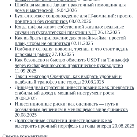
Швейная машина Jaguar: практичный помощник для
дома и мастерской
19.04.2026
Бухгалтерское сопровождение для IT-компаний: просто,
понятно и без сюрпризов
08.02.2026
Когда цифры живут собственной жизнью: реальные
случаи из бухгалтерской практики в IT
26.12.2025
Как выбрать приложение для онлайн-займа: простой
план, чтобы не ошибиться
02.11.2025
Гемблинг сегодня: новости, тренды и что стоит ждать
игрокам и рынку
27.10.2025
Как безопасно и быстро обменять USDT на Тинькофф
через exchangesumo.com: практическое руководство
11.09.2025
Такси межгород Оренбург: как выбрать удобный и
надёжный трансфер вне города
29.08.2025
Дивидендная стратегия инвестирования: как превратить
стабильный доход в мощный инструмент роста
20.08.2025
Инвестиционные риски: как оценивать — путь к
осознанным решениям в меняющемся мире финансов
20.08.2025
Долгосрочные стратегии инвестирования: как
выстроить прочный портфель на годы вперед
20.08.2025
Свежие комментарии