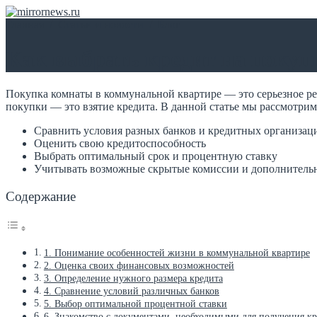
Главная
/
Статьи и новости
/
Блог
Как выбрать кредит на покуп
Покупка комнаты в коммунальной квартире — это серьезное ре
покупки — это взятие кредита. В данной статье мы рассмотри
Сравнить условия разных банков и кредитных организац
Оценить свою кредитоспособность
Выбрать оптимальный срок и процентную ставку
Учитывать возможные скрытые комиссии и дополнитель
Содержание
1. Понимание особенностей жизни в коммунальной квартире
2. Оценка своих финансовых возможностей
3. Определение нужного размера кредита
4. Сравнение условий различных банков
5. Выбор оптимальной процентной ставки
6. Знакомство с документами, необходимыми для получения кр