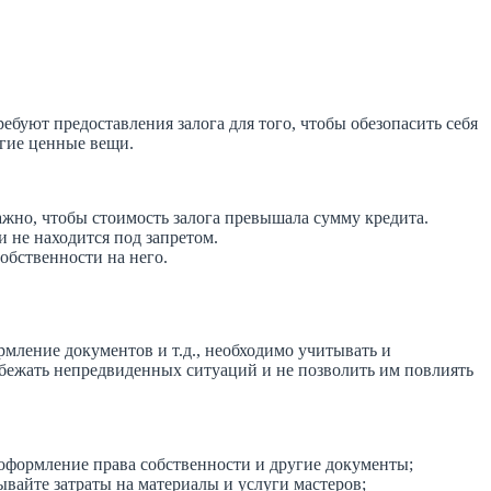
буют предоставления залога для того, чтобы обезопасить себя
угие ценные вещи.
важно, чтобы стоимость залога превышала сумму кредита.
и не находится под запретом.
обственности на него.
мление документов и т.д., необходимо учитывать и
збежать непредвиденных ситуаций и не позволить им повлиять
оформление права собственности и другие документы;
вайте затраты на материалы и услуги мастеров;