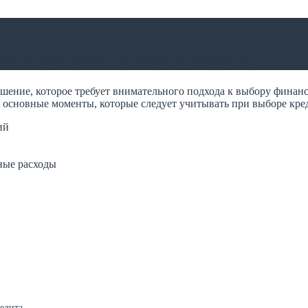
ку комнаты в коммуналке
шение, которое требует внимательного подхода к выбору финан
м основные моменты, которые следует учитывать при выборе кре
ий
ные расходы
едита