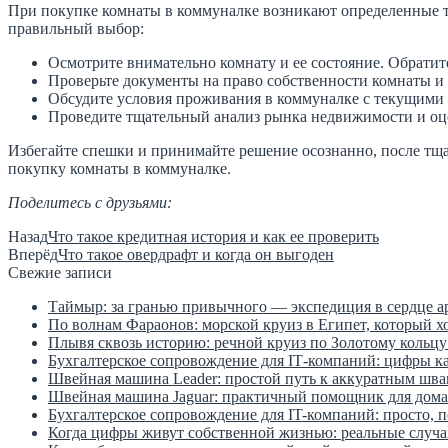
При покупке комнаты в коммуналке возникают определенные тр
правильный выбор:
Осмотрите внимательно комнату и ее состояние. Обратит
Проверьте документы на право собственности комнаты и 
Обсудите условия проживания в коммуналке с текущими с
Проведите тщательный анализ рынка недвижимости и оце
Избегайте спешки и принимайте решение осознанно, после тща
покупку комнаты в коммуналке.
Поделитесь с друзьями:
Назад
Что такое кредитная история и как ее проверить
Вперёд
Что такое овердрафт и когда он выгоден
Свежие записи
Таймыр: за гранью привычного — экспедиция в сердце а
По волнам Фараонов: морской круиз в Египет, который х
Плывя сквозь историю: речной круиз по Золотому кольцу
Бухгалтерское сопровождение для IT‑компаний: цифры к
Швейная машина Leader: простой путь к аккуратным шва
Швейная машина Jaguar: практичный помощник для дома
Бухгалтерское сопровождение для IT-компаний: просто, 
Когда цифры живут собственной жизнью: реальные случаи