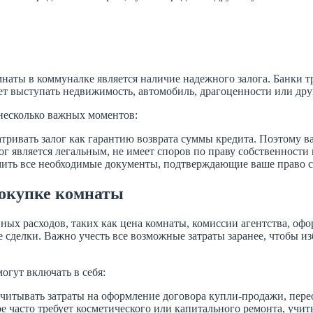
аты в коммуналке является наличие надежного залога. Банки тре
жет выступать недвижимость, автомобиль, драгоценности или др
 несколько важных моментов:
атривать залог как гарантию возврата суммы кредита. Поэтому 
г является легальным, не имеет споров по праву собственности 
рмить все необходимые документы, подтверждающие ваше право с
покупке комнаты
х расходов, таких как цена комнаты, комиссии агентства, офор
 сделки. Важно учесть все возможные затраты заранее, чтобы и
гут включать в себя:
итывать затраты на оформление договора купли-продажи, пере
 часто требует косметического или капитального ремонта, учиты