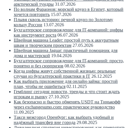
арктической тундры
31.07.2026
По волнам Фараонов: морской круиз в Египет, который
хочется повторить
15.07.2026
Плывя сквозь историю: речной круиз по Золотому
кольцу России
13.07.2026
Бухгалтерское сопровождение для IT‑компаний: цифры
как инструмент роста
06.07.2026
Швейная машина Leader: простой путь к аккуратным
швам и творческим проектам
27.05.2026
Швейная машина Jaguar: практичный помощник для
дома и мастерской
19.04.2026
Бухгалтерское сопровождение для IT-компаний: просто,
понятно и без сюрпризов
08.02.2026
Когда цифры живут собственной жизнью: реальные
случаи из бухгалтерской практики в IT
26.12.2025
Как выбрать приложение для онлайн-займа: простой
план, чтобы не ошибиться
02.11.2025
Гемблинг сегодня: новости, тренды и что стоит ждать
игрокам и рынку
27.10.2025
Как безопасно и быстро обменять USDT на Тинькофф
через exchangesumo.com: практическое руководство
11.09.2025
Такси межгород Оренбург: как выбрать удобный и
надёжный трансфер вне города
29.08.2025
Дивидендная стратегия инвестирования: как превратить