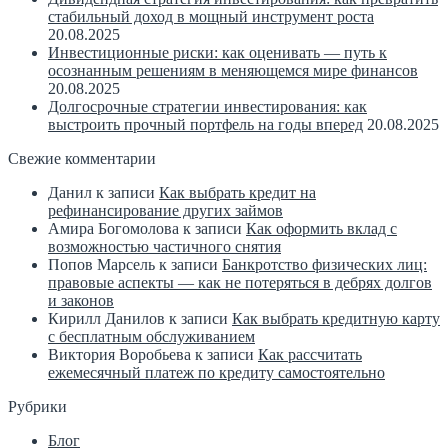
стабильный доход в мощный инструмент роста
20.08.2025
Инвестиционные риски: как оценивать — путь к
осознанным решениям в меняющемся мире финансов
20.08.2025
Долгосрочные стратегии инвестирования: как
выстроить прочный портфель на годы вперед
20.08.2025
Свежие комментарии
Данил
к записи
Как выбрать кредит на
рефинансирование других займов
Амира Богомолова
к записи
Как оформить вклад с
возможностью частичного снятия
Попов Марсель
к записи
Банкротство физических лиц:
правовые аспекты — как не потеряться в дебрях долгов
и законов
Кирилл Данилов
к записи
Как выбрать кредитную карту
с бесплатным обслуживанием
Виктория Воробьева
к записи
Как рассчитать
ежемесячный платеж по кредиту самостоятельно
Рубрики
Блог